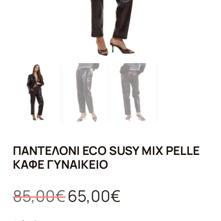
ΠΑΝΤΕΛΌΝΙ ECO SUSY MIX PELLE
ΚΑΦΈ ΓΥΝΑΙΚΕΊΟ
Original
Η
85,00
€
65,00
€
price
τρέχουσα
was:
τιμή