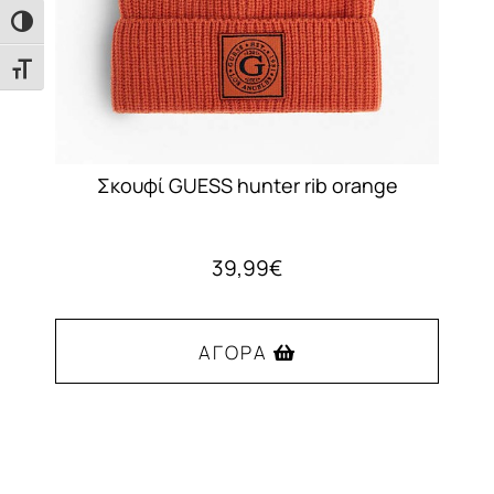
σελίδα
Εναλλαγή Υψηλής Αντίθεσης
του
προϊόντος
Εναλλαγή Μεγέθους Γραμμάτων
Σκουφί GUESS hunter rib orange
39,99
€
ΑΓΟΡΆ