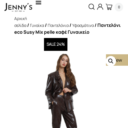
0
Αρχική
/
/
/
/ Παντελόνι
σελίδα
Γυναίκα
Παντελόνια
Υφασμάτινα
eco Susy Mix pelle καφέ Γυναικείο
SALE 24%
New