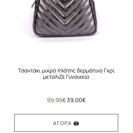
Τσαντάκι μικρό πλάτης δερμάτινο Γκρί
μεταλιζέ Γυναικείο
Original
Η
99,95
€
39,00
€
price
τρέχουσα
was:
τιμή
99,95€.
είναι:
ΑΓΟΡΆ
39,00€.