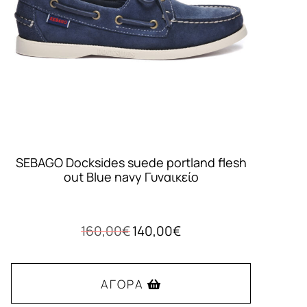
SEBAGO Docksides suede portland flesh
out Blue navy Γυναικείο
Original
Η
160,00
€
140,00
€
price
τρέχουσα
was:
τιμή
160,00€.
είναι:
ΑΓΟΡΆ
140,00€.