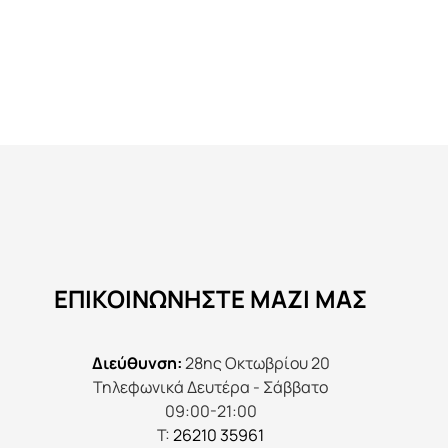
Αυτό
το
προϊόν
έχει
πολλαπλές
παραλλαγές.
Οι
επιλογές
μπορούν
να
ΕΠΙΚΟΙΝΩΝΉΣΤΕ ΜΑΖΊ ΜΑΣ
επιλεγούν
στη
σελίδα
Διεύθυνση:
28ης Οκτωβρίου 20
του
Τηλεφωνικά Δευτέρα - Σάββατο
προϊόντος
09:00-21:00
Τ:
26210 35961