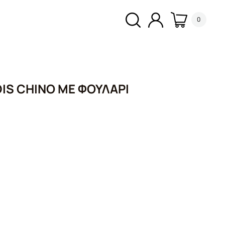
0
IS CHINO ΜΕ ΦΟΥΛΆΡΙ
σα
.