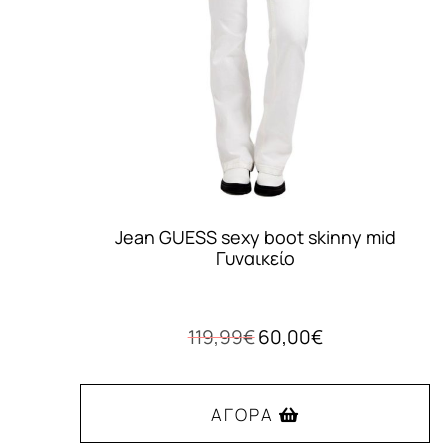
Jean GUESS sexy boot skinny mid
Γυναικείο
Original
Η
119,99
€
60,00
€
price
τρέχουσα
was:
τιμή
119,99€.
είναι:
ΑΓΟΡΆ
60,00€.