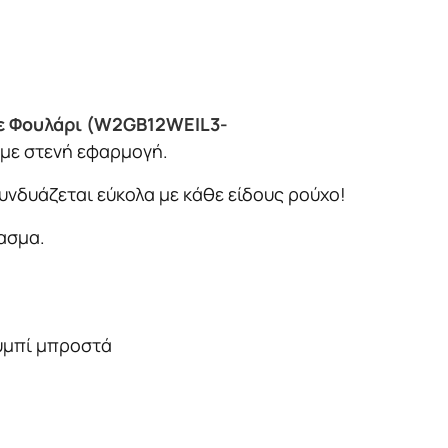
Με Φουλάρι (W2GB12WEIL3-
με στενή εφαρμογή.
Συνδυάζεται εύκολα με κάθε είδους ρούχο!
ασμα.
.
ουμπί μπροστά