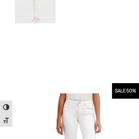
SALE 50%
Εναλλαγή Υψηλής Αντίθεσης
Εναλλαγή Μεγέθους Γραμμάτων