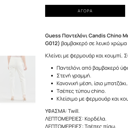
Παντελόνι
ΑΓΟΡΆ
Guess
Candis
Chino
Guess Παντελόνι Candis Chino 
Με
Φουλάρι
G012)
βαμβακερό σε λευκό χρώμα 
Γυναικείο
Κλείνει με φερμουάρ και κουμπί. 
ποσότητα
Παντελόνι από βαμβακερό ύφ
Στενή γραμμή.
Κανονική μέση, ίσιο μπατζάκι
Τσέπες τύπου chino.
Κλείσιμο με φερμουάρ και κ
ΥΦΑΣΜΑ: Twill.
ΛΕΠΤΟΜΕΡΕΙΕΣ: Κορδέλα.
ΛΕΠΤΟΜΕΡΕΙΕΣ: Τσέπες πίσω.