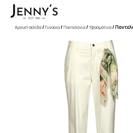
/
/
/
/ Παντελ
Αρχική σελίδα
Γυναίκα
Παντελόνια
Υφασμάτινα