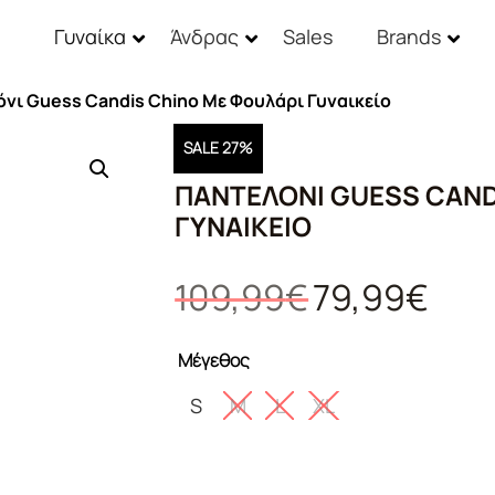
Γυναίκα
Άνδρας
Sales
Brands
όνι Guess Candis Chino Με Φουλάρι Γυναικείο
SALE 27%
ΠΑΝΤΕΛΌΝΙ GUESS CAND
ΓΥΝΑΙΚΕΊΟ
Original
Η
109,99
€
79,99
€
price
τρέχου
was:
τιμή
Μέγεθος
109,99€.
είναι:
79,99€
S
M
L
XL