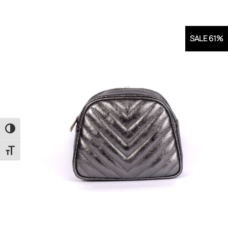
SALE 61%
Εναλλαγή Υψηλής Αντίθεσης
Εναλλαγή Μεγέθους Γραμμάτων