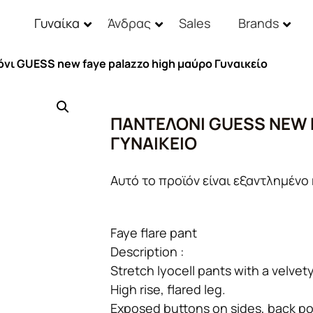
Γυναίκα
Άνδρας
Sales
Brands
όνι GUESS new faye palazzo high μαύρο Γυναικείο
ΠΑΝΤΕΛΌΝΙ GUESS NEW 
ΓΥΝΑΙΚΕΊΟ
Αυτό το προϊόν είναι εξαντλημένο 
Faye flare pant
Description :
Stretch lyocell pants with a velvet
High rise, flared leg.
Exposed buttons on sides, back po