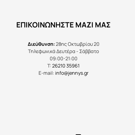
μπορούν
να
ΕΠΙΚΟΙΝΩΝΉΣΤΕ ΜΑΖΊ ΜΑΣ
επιλεγούν
στη
σελίδα
Διεύθυνση:
28ης Οκτωβρίου 20
του
Τηλεφωνικά Δευτέρα - Σάββατο
προϊόντος
09:00-21:00
Τ:
26210 35961
E-mail:
info@jennys.gr