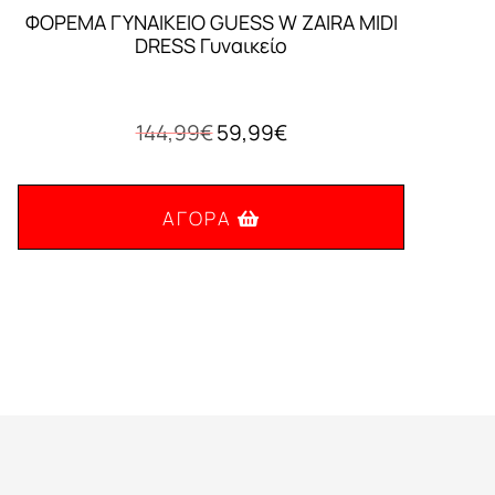
ΦΟΡΕΜΑ ΓΥΝΑΙΚEIO GUESS W ZAIRA MIDI
DRESS Γυναικείο
Original
Η
144,99
€
59,99
€
price
τρέχουσα
was:
τιμή
144,99€.
είναι:
ΑΓΟΡΆ
59,99€.
Αυτό
το
προϊόν
έχει
πολλαπλές
παραλλαγές.
Οι
επιλογές