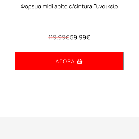
Φορεμα midi abito c/cintura Γυναικείο
Original
Η
119,99
€
59,99
€
price
τρέχουσα
was:
τιμή
119,99€.
είναι:
ΑΓΟΡΆ
59,99€.
Αυτό
το
προϊόν
έχει
πολλαπλές
παραλλαγές.
Οι
επιλογές