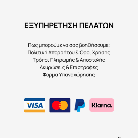
μπορούν
να
ΕΞΥΠΗΡΕΤΗΣΗ ΠΕΛΑΤΩΝ
επιλεγούν
στη
σελίδα
Πως μπορούμε να σας βοηθήσουμε;
του
Πολιτική Απορρήτου & Όροι Χρήσης
προϊόντος
Τρόποι Πληρωμής & Αποστολής
Ακυρώσεις & Επιστροφές
Φόρμα Υπαναχώρησης