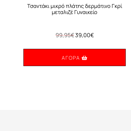
Τσαντάκι μικρό πλάτης δερμάτινο Γκρί
μεταλιζέ Γυναικείο
Original
Η
99,95
€
39,00
€
price
τρέχουσα
was:
τιμή
99,95€.
είναι:
ΑΓΟΡΆ
39,00€.