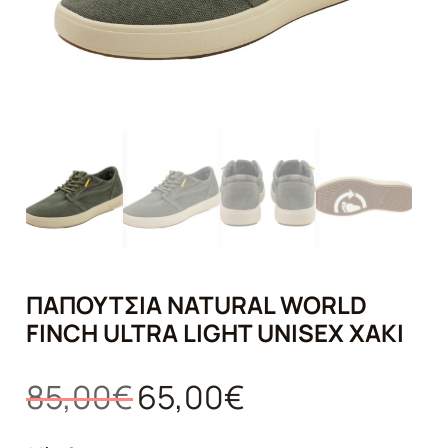
ΠΑΠΟΎΤΣΙΑ NATURAL WORLD
FINCH ULTRA LIGHT UNISEX ΧΑΚΊ
Original
Η
85,00
€
65,00
€
price
τρέχουσα
was:
τιμή