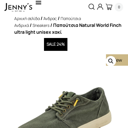
0
/
/
Αρχική σελίδα
Άνδρας
Παπούτσια
/
/ Παπούτσια Natural World Finch
Ανδρικά
Sneakers
ultra light unisex χακί
SALE 24%
New