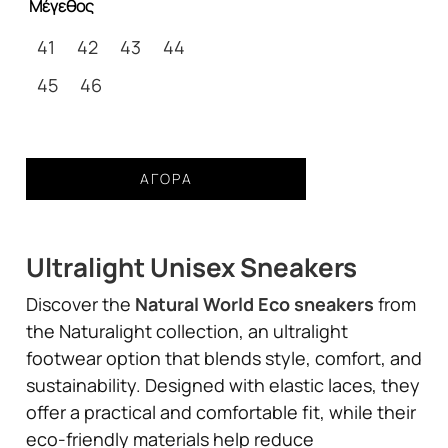
Μέγεθος
85,00€.
είναι:
65,00€.
41
42
43
44
45
46
Παπούτσια
ΑΓΟΡΆ
Natural
World
Finch
Ultralight Unisex Sneakers
ultra
light
Discover the
Natural World Eco sneakers
from
unisex
the Naturalight collection, an ultralight
χακί
footwear option that blends style, comfort, and
ποσότητα
sustainability. Designed with elastic laces, they
offer a practical and comfortable fit, while their
eco-friendly materials help reduce