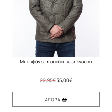
να
επιλεγούν
στη
σελίδα
του
προϊόντος
Μπουφάν slim σακάκι με επένδυση
Original
Η
99,95
€
35,00
€
price
τρέχουσα
was:
τιμή
99,95€.
είναι:
ΑΓΟΡΆ
35,00€.