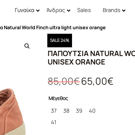
Γυναίκα
Άνδρας
Sales
Brands
 Natural World Finch ultra light unisex orange
SALE 24%
ΠΑΠΟΎΤΣΙΑ NATURAL WO
UNISEX ORANGE
Original
Η
85,00
€
65,00
€
price
τρέχουσ
was:
τιμή
Μέγεθος
85,00€.
είναι:
65,00€.
37
38
39
40
41