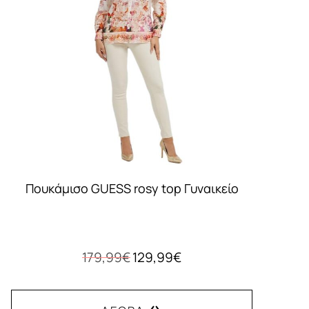
Πουκάμισο GUESS rosy top Γυναικείο
Original
Η
179,99
€
129,99
€
price
τρέχουσα
was:
τιμή
179,99€.
είναι: