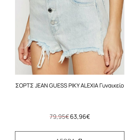
ΣΟΡΤΣ JEAN GUESS PIKY ALEXIA Γυναικείο
Original
Η
79,95
€
63,96
€
price
τρέχουσα
was:
τιμή
79,95€.
είναι: