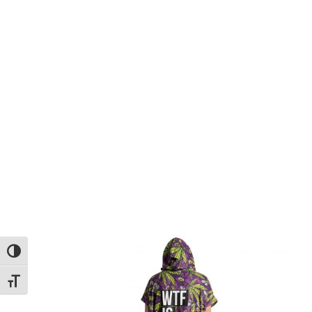
Εναλλαγή Υψηλής Αντίθεσης
Εναλλαγή Μεγέθους Γραμμάτων