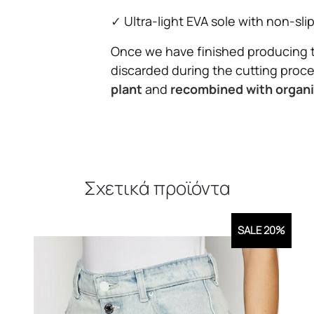
✓
Ultra-light EVA sole with non-sl
Once we have finished producing 
discarded during the cutting proc
plant
and
recombined with organi
Σχετικά προϊόντα
SALE 20%