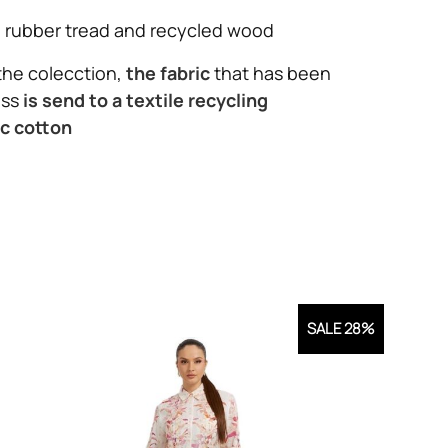
ip rubber tread and recycled wood
the colecction,
the fabric
that has been
ess
is send to a textile recycling
c cotton
SALE 28%