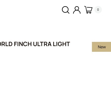
0
RLD FINCH ULTRA LIGHT
New
α