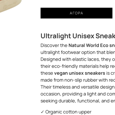
Παπούτσια
ΑΓΟΡΆ
Natural
World
Finch
Ultralight Unisex Snea
ultra
light
Discover the
Natural World Eco s
unisex
ultralight footwear option that blen
orange
Designed with elastic laces, they of
ποσότητα
their eco-friendly materials help 
these
vegan unisex sneakers
is c
made from non-slip rubber with rec
Their timeless and versatile desi
occasion, providing a light and com
seeking durable, functional, and e
✓
Organic cotton upper