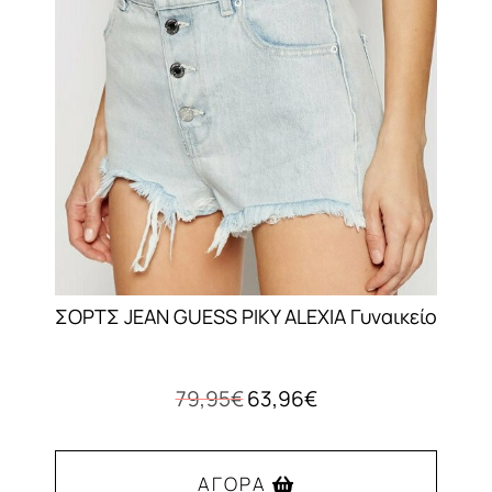
μπορούν
να
επιλεγούν
στη
σελίδα
του
προϊόντος
ΣΟΡΤΣ JEAN GUESS PIKY ALEXIA Γυναικείο
Original
Η
79,95
€
63,96
€
price
τρέχουσα
was:
τιμή
79,95€.
είναι:
ΑΓΟΡΆ