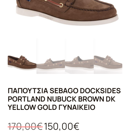
ΠΑΠΟΎΤΣΙΑ SEBAGO DOCKSIDES
PORTLAND NUBUCK BROWN DK
YELLOW GOLD ΓΥΝΑΙΚΕΊΟ
Original
Η
170,00
€
150,00
€
price
τρέχουσα