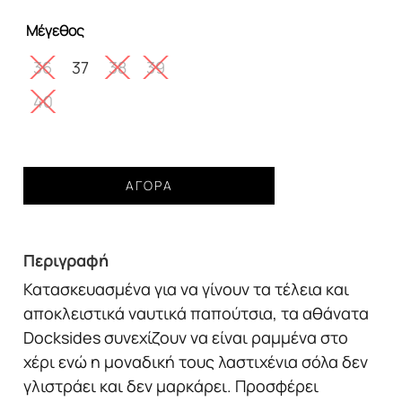
was:
τιμή
Μέγεθος
170,00€.
είναι:
150,00€.
36
37
38
39
40
Παπούτσια
ΑΓΟΡΆ
SEBAGO
docksides
portland
Περιγραφή
nubuck
brown
Κατασκευασμένα για να γίνουν τα τέλεια και
dk
αποκλειστικά ναυτικά παπούτσια, τα αθάνατα
yellow
Docksides συνεχίζουν να είναι ραμμένα στο
gold
χέρι ενώ η μοναδική τους λαστιχένια σόλα δεν
γυναικείο
γλιστράει και δεν μαρκάρει. Προσφέρει
ποσότητα