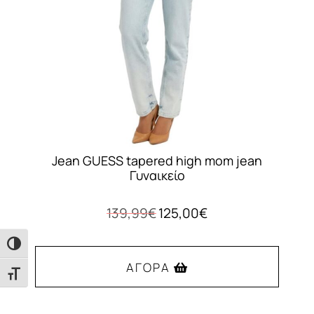
Jean GUESS tapered high mom jean
Γυναικείο
Original
Η
139,99
€
125,00
€
price
τρέχουσα
was:
τιμή
Εναλλαγή Υψηλής Αντίθεσης
139,99€.
είναι:
ΑΓΟΡΆ
125,00€.
Εναλλαγή Μεγέθους Γραμμάτων
Αυτό