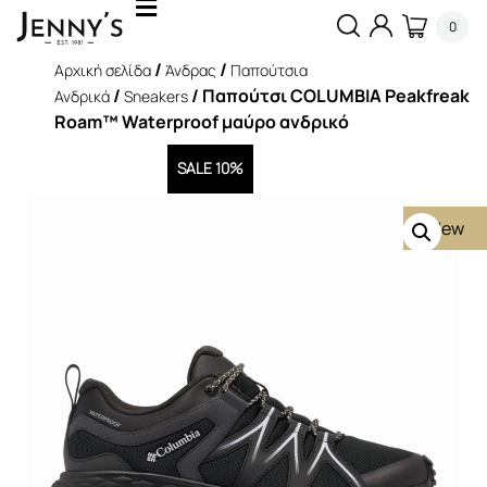
0
/
/
Αρχική σελίδα
Άνδρας
Παπούτσια
/
/ Παπούτσι COLUMBIA Peakfreak
Ανδρικά
Sneakers
Roam™ Waterproof μαύρο ανδρικό
SALE 10%
New