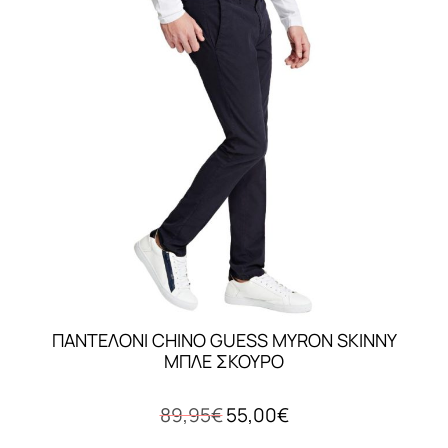
Οι
επιλογές
μπορούν
να
επιλεγούν
στη
σελίδα
του
προϊόντος
ΠΑΝΤΕΛΟΝΙ CHINO GUESS MYRON SKINNY
ΜΠΛΕ ΣΚΟΥΡΟ
Original
Η
89,95
€
55,00
€
price
τρέχουσα