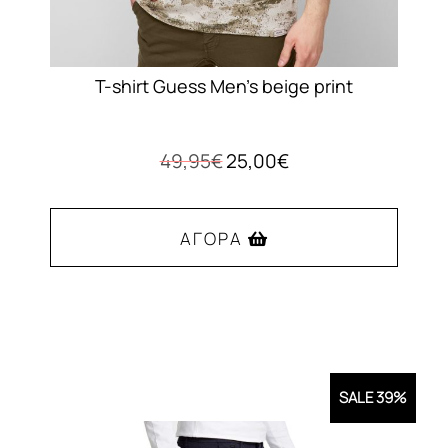
T-shirt Guess Men’s beige print
Original
Η
49,95
€
25,00
€
price
τρέχουσα
was:
τιμή
49,95€.
είναι:
ΑΓΟΡΆ
25,00€.
Αυτό
το
προϊόν
έχει
SALE 39%
πολλαπλές
παραλλαγές.