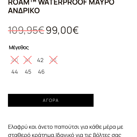
ROAM™ WATERPROOF ΜΑΎΡΟ
ΑΝΔΡΙΚΌ
Original
Η
109,95
€
99,00
€
price
τρέχουσα
was:
τιμή
Μέγεθος
109,95€.
είναι:
99,00€.
40
41
42
43
44
45
46
Παπούτσι
ΑΓΟΡΆ
COLUMBIA
Peakfreak
Roam™
Ελαφρύ και άνετο παπούτσι για κάθε μέρα με
Waterproof
μαύρο
σταθερό κράτημα.Ιδανικό για τις βόλτες σας