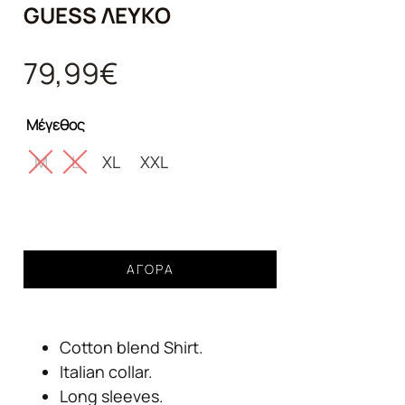
GUESS ΛΕΥΚΌ
79,99
€
Μέγεθος
M
L
XL
XXL
Πουκάμισο
ΑΓΟΡΆ
βαμβακερό
slim
fit
Cotton blend Shirt.
Guess
λευκό
Italian collar.
ποσότητα
Long sleeves.