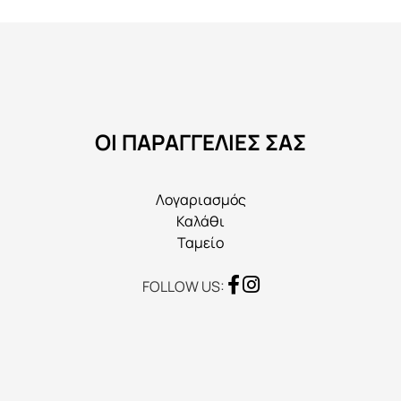
επιλογές
μπορούν
να
επιλεγούν
στη
ΟΙ ΠΑΡΑΓΓΕΛΙΕΣ ΣΑΣ
σελίδα
του
προϊόντος
Λογαριασμός
Καλάθι
Ταμείο
FOLLOW US: