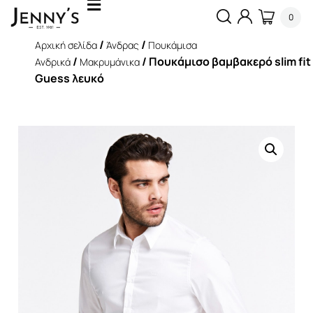
0
/
/
Αρχική σελίδα
Άνδρας
Πουκάμισα
/
/ Πουκάμισο βαμβακερό slim fit
Ανδρικά
Μακρυμάνικα
Guess λευκό