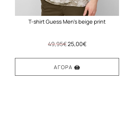
T-shirt Guess Men’s beige print
Original
Η
49,95
€
25,00
€
price
τρέχουσα
was:
τιμή
49,95€.
είναι:
ΑΓΟΡΆ
25,00€.
Αυτό
το
προϊόν
έχει
πολλαπλές
παραλλαγές.
Οι