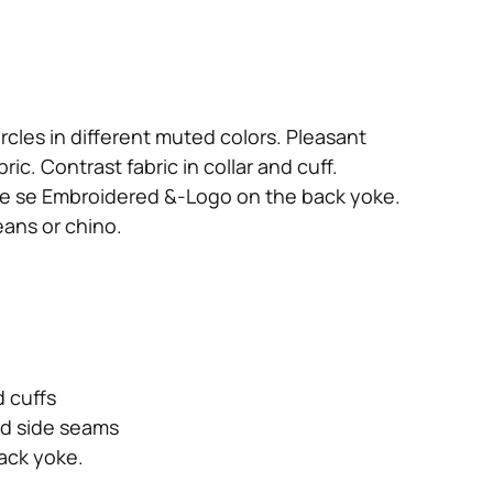
rcles in different muted colors. Pleasant
c. Contrast fabric in collar and cuff.
de se Embroidered &-Logo on the back yoke.
eans or chino.
d cuffs
ed side seams
ack yoke.