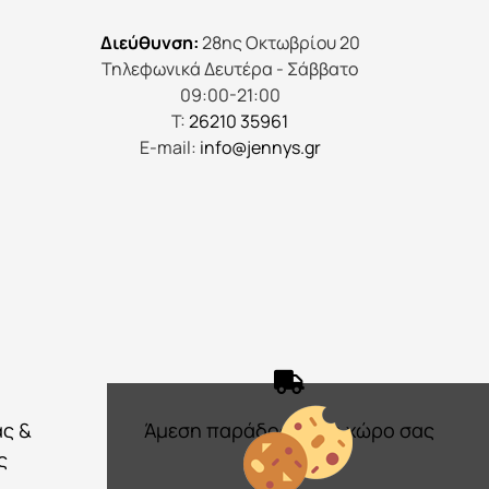
σελίδα
Διεύθυνση:
28ης Οκτωβρίου 20
του
Τηλεφωνικά Δευτέρα - Σάββατο
προϊόντος
09:00-21:00
Τ:
26210 35961
E-mail:
info@jennys.gr
ας &
Άμεση παράδοση στο χώρο σας
ς