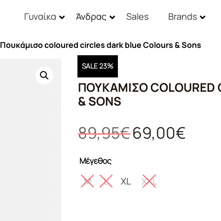
Γυναίκα
Άνδρας
Sales
Brands
 Πουκάμισο coloured circles dark blue Colours & Sons
SALE 23%
ΠΟΥΚΆΜΙΣΟ COLOURED 
& SONS
Original
Η
89,95
€
69,00
€
price
τρέχουσ
was:
τιμή
Μέγεθος
89,95€.
είναι:
69,00€.
M
L
XL
XXL