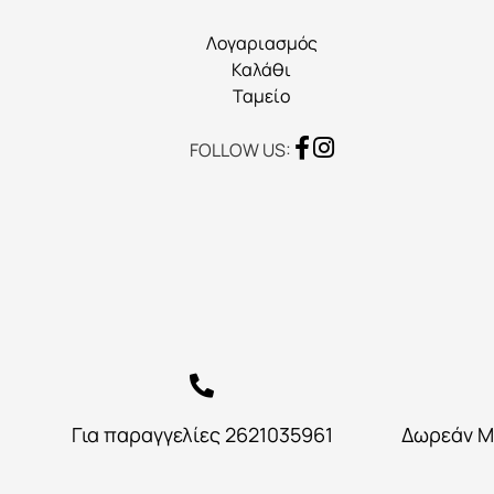
σελίδα
Λογαριασμός
του
Καλάθι
προϊόντος
Ταμείο
FOLLOW US:
Για παραγγελίες 2621035961
Δωρεάν Μ