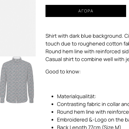
Πουκάμισο
ΑΓΟΡΆ
coloured
circles
dark
Shirt with dark blue background. Ci
blue
Colours
touch due to roughened cotton fabri
&
Round hem line with reinforced si
Sons
Casual shirt to combine well with j
ποσότητα
Good to know:
Materialqualität
:
Contrasting fabric in collar an
Round hem line with reinforc
Embroidered &-Logo on the b
Back Length 77cm (Size M)