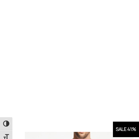
Εναλλαγή Υψηλής Αντίθεσης
SALE 41%
Εναλλαγή Μεγέθους Γραμμάτων