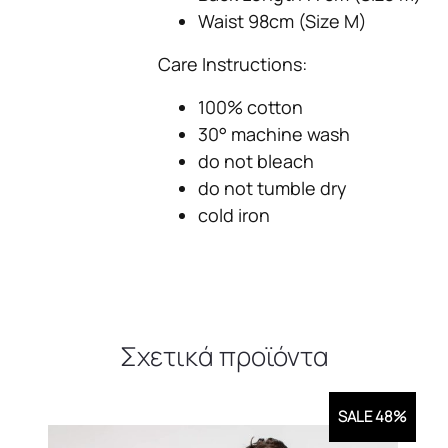
Waist 98cm (Size M)
Care Instructions:
100% cotton
30° machine wash
do not bleach
do not tumble dry
cold iron
Σχετικά προϊόντα
SALE 48%