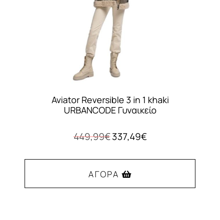
στη
σελίδα
του
προϊόντος
Aviator Reversible 3 in 1 khaki
URBANCODE Γυναικείο
Original
Η
449,99
€
337,49
€
price
τρέχουσα
was:
τιμή
449,99€.
είναι:
ΑΓΟΡΆ
337,49€.
Αυτό
το