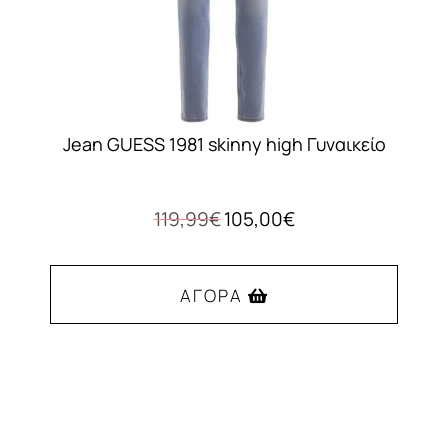
Jean GUESS 1981 skinny high Γυναικείο
Original
Η
119,99
€
105,00
€
price
τρέχουσα
was:
τιμή
119,99€.
είναι:
ΑΓΟΡΆ
105,00€.
Αυτό
το
προϊόν
έχει