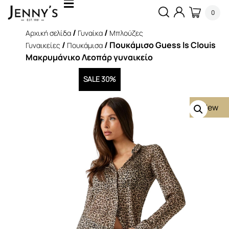
0
/
/
Αρχική σελίδα
Γυναίκα
Μπλούζες
/
/ Πουκάμισο Guess ls Clouis
Γυναικείες
Πουκάμισα
Μακρυμάνικο Λεοπάρ γυναικείο
SALE 30%
New