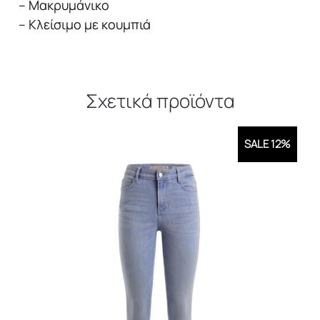
γυναικείο
– Μακρυμάνικο
ποσότητα
– Κλείσιμο με κουμπιά
Σχετικά προϊόντα
SALE 12%