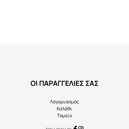
προϊόν
έχει
πολλαπλές
παραλλαγές.
Οι
επιλογές
μπορούν
να
επιλεγούν
στη
ΟΙ ΠΑΡΑΓΓΕΛΙΕΣ ΣΑΣ
σελίδα
του
προϊόντος
Λογαριασμός
Καλάθι
Ταμείο