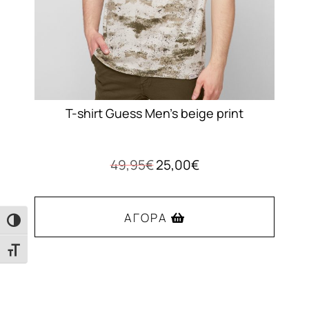
T-shirt Guess Men’s beige print
Original
Η
49,95
€
25,00
€
price
τρέχουσα
was:
τιμή
49,95€.
είναι:
ΑΓΟΡΆ
Εναλλαγή Υψηλής Αντίθεσης
25,00€.
Εναλλαγή Μεγέθους Γραμμάτων
Αυτό
το
προϊόν