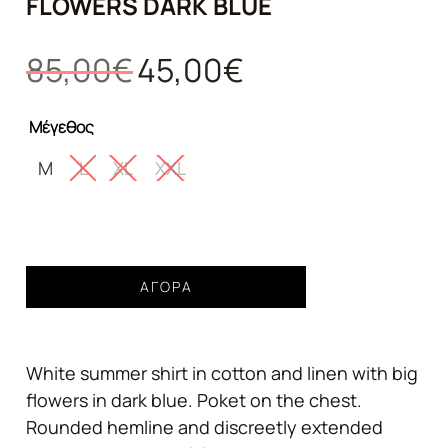
FLOWERS DARK BLUE
Original
Η
85,00
€
45,00
€
price
τρέχουσα
was:
τιμή
Μέγεθος
85,00€.
είναι:
45,00€.
M
L
XL
XXL
ΠΟΥΚΑΜΙΣΟ
ΑΓΟΡΆ
COLOURS&SONS
BIG
FLOWERS
White summer shirt in cotton and linen with big
DARK
BLUE
flowers in dark blue. Poket on the chest.
ποσότητα
Rounded hemline and discreetly extended