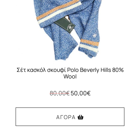
επιλεγούν
στη
σελίδα
του
προϊόντος
Σέτ κασκόλ σκουφί Polo Beverly Hills 80%
Wool
Original
Η
80,00
€
50,00
€
price
τρέχουσα
was:
τιμή
80,00€.
είναι:
ΑΓΟΡΆ
50,00€.