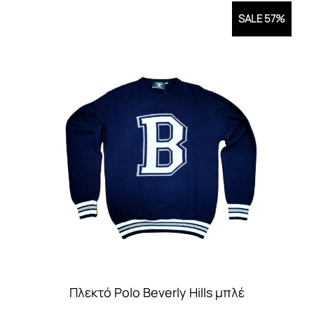
έχει
SALE 57%
πολλαπλές
παραλλαγές.
Οι
επιλογές
μπορούν
να
επιλεγούν
στη
σελίδα
του
προϊόντος
Πλεκτό Polo Beverly Hills μπλέ