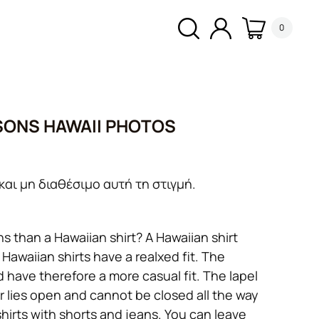
0
ONS HAWAII PHOTOS
και μη διαθέσιμο αυτή τη στιγμή.
s than a Hawaiian shirt? A Hawaiian shirt
 Hawaiian shirts have a realxed fit. The
d have therefore a more casual fit. The lapel
llar lies open and cannot be closed all the way
hirts with shorts and jeans. You can leave