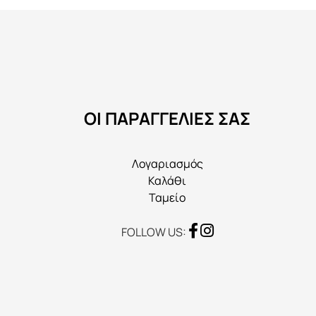
πολλαπλές
παραλλαγές.
Οι
επιλογές
μπορούν
να
ΟΙ ΠΑΡΑΓΓΕΛΙΕΣ ΣΑΣ
επιλεγούν
στη
σελίδα
Λογαριασμός
του
Καλάθι
προϊόντος
Ταμείο
FOLLOW US: