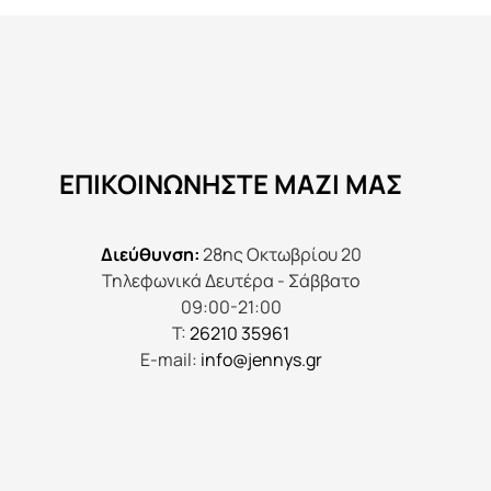
πολλαπλές
παραλλαγές.
Οι
επιλογές
μπορούν
να
ΕΠΙΚΟΙΝΩΝΉΣΤΕ ΜΑΖΊ ΜΑΣ
επιλεγούν
στη
σελίδα
Διεύθυνση:
28ης Οκτωβρίου 20
του
Τηλεφωνικά Δευτέρα - Σάββατο
προϊόντος
09:00-21:00
Τ:
26210 35961
E-mail:
info@jennys.gr