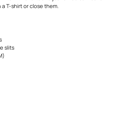
 T-shirt or close them.
s
e slits
M)