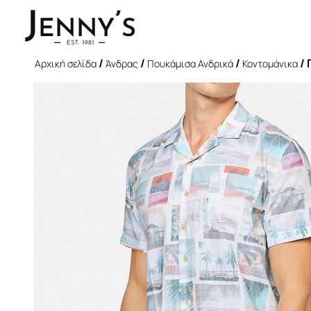
/
/
/
/
Αρχική σελίδα
Άνδρας
Πουκάμισα Ανδρικά
Κοντομάνικα