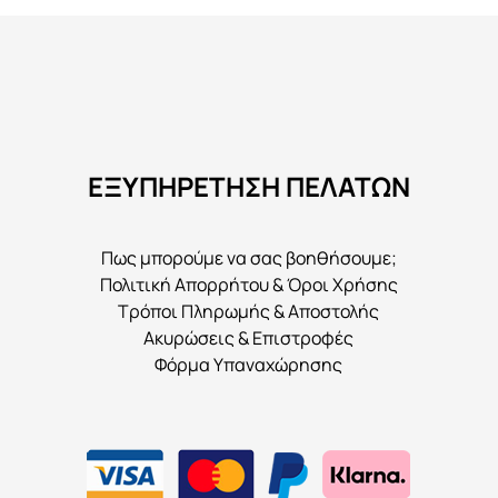
πολλαπλές
παραλλαγές.
Οι
επιλογές
μπορούν
να
ΕΞΥΠΗΡΕΤΗΣΗ ΠΕΛΑΤΩΝ
επιλεγούν
στη
σελίδα
Πως μπορούμε να σας βοηθήσουμε;
του
Πολιτική Απορρήτου & Όροι Χρήσης
προϊόντος
Τρόποι Πληρωμής & Αποστολής
Ακυρώσεις & Επιστροφές
Φόρμα Υπαναχώρησης