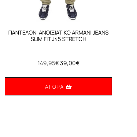
ΠΑΝΤΕΛΟΝΙ ΑΝΟΙΞΙΑΤΙΚΟ ARMANI JEANS
SLIM FIT J45 STRETCH
Original
Η
149,95
€
39,00
€
price
τρέχουσα
was:
τιμή
149,95€.
είναι:
ΑΓΟΡΆ
39,00€.
Αυτό
το
προϊόν
έχει