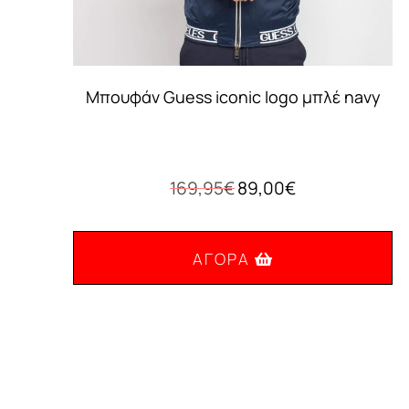
Μπουφάν Guess iconic logo μπλέ navy
Original
Η
169,95
€
89,00
€
price
τρέχουσα
was:
τιμή
169,95€.
είναι:
ΑΓΟΡΆ
89,00€.
Αυτό
το
προϊόν
έχει