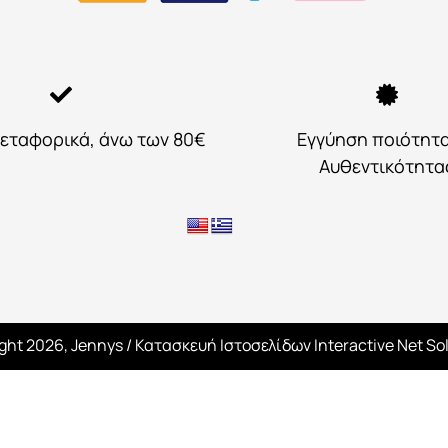
εταφορικά, άνω των 80€
Εγγύηση ποιότητ
Αυθεντικότητα
ght 2026, Jennys
/ Κατασκευή Ιστοσελίδων
Interactive Net So