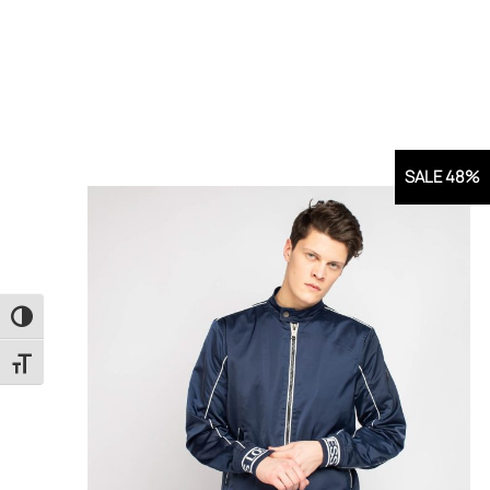
SALE 48%
Εναλλαγή Υψηλής Αντίθεσης
Εναλλαγή Μεγέθους Γραμμάτων