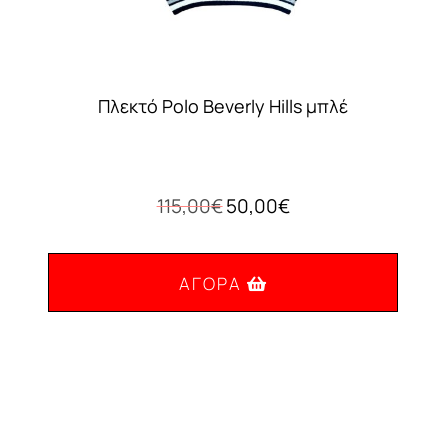
Πλεκτό Polo Beverly Hills μπλέ
Original
Η
115,00
€
50,00
€
price
τρέχουσα
was:
τιμή
115,00€.
είναι:
ΑΓΟΡΆ
50,00€.
Αυτό
το
προϊόν
έχει