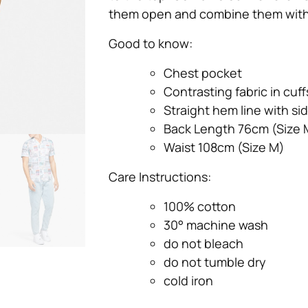
them open and combine them with a
Good to know:
Chest pocket
Contrasting fabric in cuff
Straight hem line with sid
Back Length 76cm (Size 
Waist 108cm (Size M)
Care Instructions:
100% cotton
30° machine wash
do not bleach
do not tumble dry
cold iron