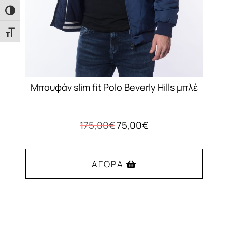
σελίδα
Εναλλαγή Υψηλής Αντίθεσης
του
προϊόντος
Εναλλαγή Μεγέθους Γραμμάτων
Μπουφάν slim fit Polo Beverly Hills μπλέ
Original
Η
175,00
€
75,00
€
price
τρέχουσα
was:
τιμή
175,00€.
είναι:
ΑΓΟΡΆ
75,00€.
Αυτό
το
προϊόν