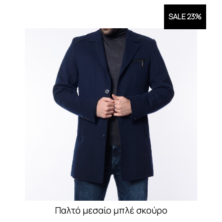
έχει
SALE 23%
πολλαπλές
παραλλαγές.
Οι
επιλογές
μπορούν
να
επιλεγούν
στη
σελίδα
του
προϊόντος
Παλτό μεσαίο μπλέ σκούρο