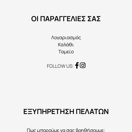
επιλεγούν
στη
ΟΙ ΠΑΡΑΓΓΕΛΙΕΣ ΣΑΣ
σελίδα
του
προϊόντος
Λογαριασμός
Καλάθι
Ταμείο
FOLLOW US:
ΕΞΥΠΗΡΕΤΗΣΗ ΠΕΛΑΤΩΝ
Πως μπορούμε να σας βοηθήσουμε;