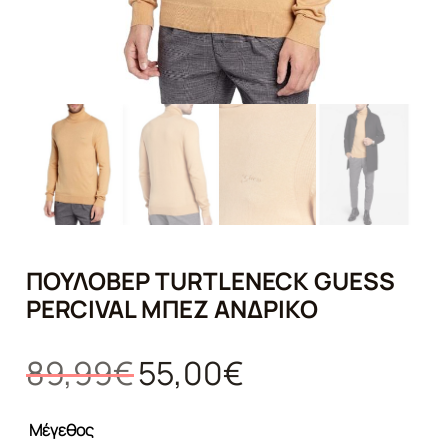
ΠΟΥΛΌΒΕΡ TURTLENECK GUESS
PERCIVAL ΜΠΈΖ ΑΝΔΡΙΚΌ
Original
Η
89,99
€
55,00
€
price
τρέχουσα
was:
τιμή
Μέγεθος
89,99€.
είναι: