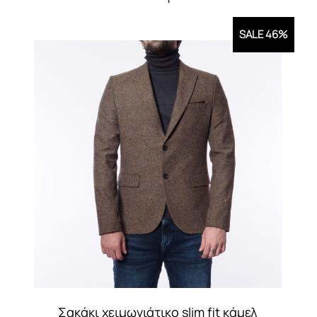
SALE 46%
Σακάκι χειμωνιάτικο slim fit κάμελ