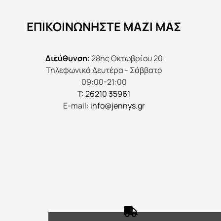
να
ΕΠΙΚΟΙΝΩΝΉΣΤΕ ΜΑΖΊ ΜΑΣ
επιλεγούν
στη
σελίδα
Διεύθυνση:
28ης Οκτωβρίου 20
του
Τηλεφωνικά Δευτέρα - Σάββατο
προϊόντος
09:00-21:00
Τ:
26210 35961
E-mail:
info@jennys.gr