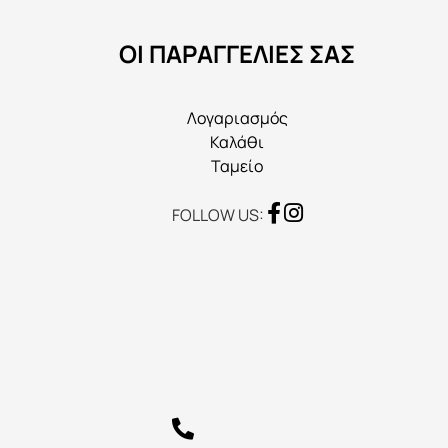
να
ΟΙ ΠΑΡΑΓΓΕΛΙΕΣ ΣΑΣ
επιλεγούν
στη
σελίδα
Λογαριασμός
του
Καλάθι
προϊόντος
Ταμείο
FOLLOW US: