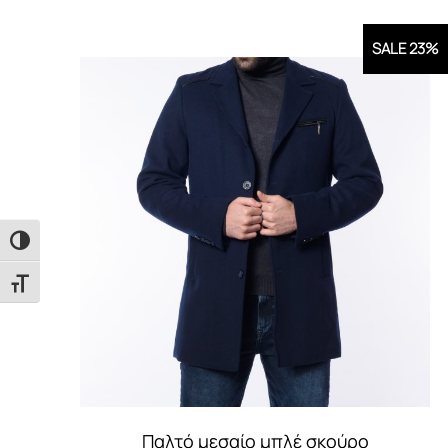
SALE 23%
Εναλλαγή Υψηλής Αντίθεσης
Εναλλαγή Μεγέθους Γραμμάτων
Παλτό μεσαίο μπλέ σκούρο