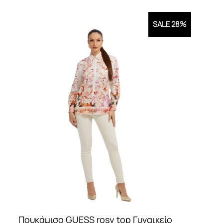
SALE 28%
Πουκάμισο GUESS rosy top Γυναικείο