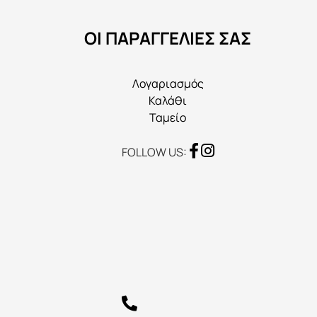
να
ΟΙ ΠΑΡΑΓΓΕΛΙΕΣ ΣΑΣ
επιλεγούν
στη
σελίδα
Λογαριασμός
του
Καλάθι
προϊόντος
Ταμείο
FOLLOW US: