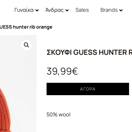
Γυναίκα
Άνδρας
Sales
Brands
UESS hunter rib orange
ΣΚΟΥΦΊ GUESS HUNTER 
39,99
€
Σκουφί
ΑΓΟΡΆ
GUESS
hunter
rib
50% wool
orange
ποσότητα