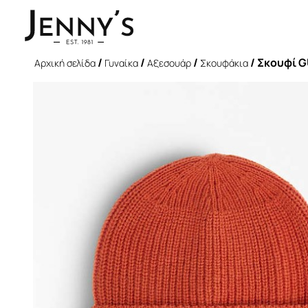
/
/
/
/ Σκουφί G
Αρχική σελίδα
Γυναίκα
Αξεσουάρ
Σκουφάκια