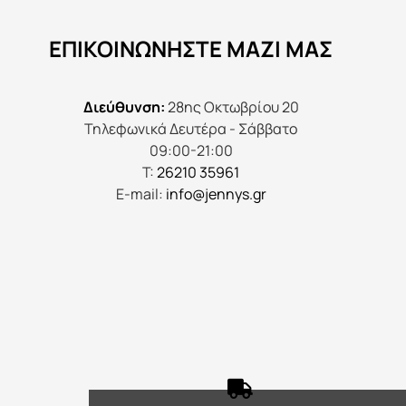
να
ΕΠΙΚΟΙΝΩΝΉΣΤΕ ΜΑΖΊ ΜΑΣ
επιλεγούν
στη
σελίδα
Διεύθυνση:
28ης Οκτωβρίου 20
του
Τηλεφωνικά Δευτέρα - Σάββατο
προϊόντος
09:00-21:00
Τ:
26210 35961
E-mail:
info@jennys.gr