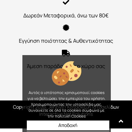
Δωρεάν Μεταφορικά, άνω των 80€
Εγγύηση ποιότητας & Αυθεντικότητας
Άμεση παράδοση στο χώρο σας
Αυτός ο ιστότοπος χρησιμοποιεί cookies
για να βελτιώσει την εμπειρία του χρήστη.
Χρησιμοποιώντας την ιστοσελίδα μας,
Copyright 2026, Jennys
/ Κατασκευή Ιστοσελίδων
συναινείτε σε όλα τα cookies σύμφωνα με
Interactive Net Solutions
την πολιτική Cookies
Αποδοχή