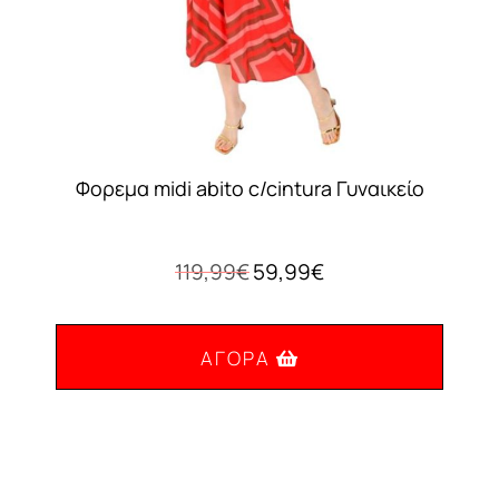
Φορεμα midi abito c/cintura Γυναικείο
Original
Η
119,99
€
59,99
€
price
τρέχουσα
was:
τιμή
119,99€.
είναι:
ΑΓΟΡΆ
59,99€.
Αυτό
το
προϊόν