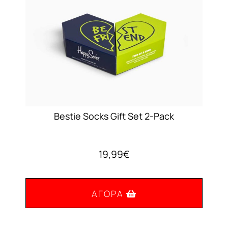
επιλεγούν
στη
σελίδα
του
προϊόντος
Bestie Socks Gift Set 2-Pack
19,99
€
ΑΓΟΡΆ
Αυτό