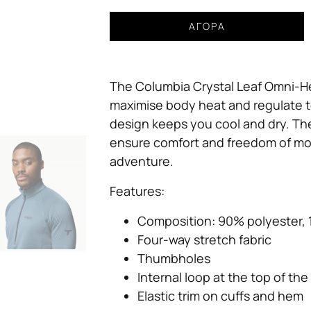
Φούτερ
ΑΓΟΡΆ
COLUMBIA
Crystal
Leaf
The Columbia Crystal Leaf Omni-Hea
Omni-
Heat
maximise body heat and regulate t
Helix
design keeps you cool and dry. Th
Half
ensure comfort and freedom of mo
Zip
adventure.
Fleece
Pale
Features:
Blue
ποσότητα
Composition: 90% polyester,
Four-way stretch fabric
Thumbholes
Internal loop at the top of the
Elastic trim on cuffs and hem