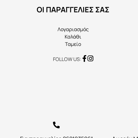
να
ΟΙ ΠΑΡΑΓΓΕΛΙΕΣ ΣΑΣ
επιλεγούν
στη
σελίδα
Λογαριασμός
του
Καλάθι
προϊόντος
Ταμείο
FOLLOW US: