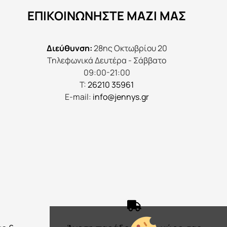
να
ΕΠΙΚΟΙΝΩΝΉΣΤΕ ΜΑΖΊ ΜΑΣ
επιλεγούν
στη
σελίδα
Διεύθυνση:
28ης Οκτωβρίου 20
του
Τηλεφωνικά Δευτέρα - Σάββατο
προϊόντος
09:00-21:00
Τ:
26210 35961
E-mail:
info@jennys.gr