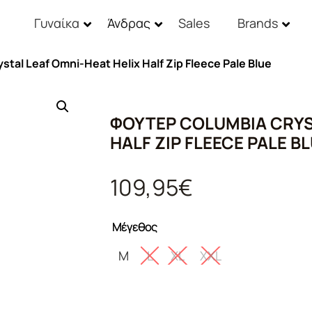
Γυναίκα
Άνδρας
Sales
Brands
al Leaf Omni-Heat Helix Half Zip Fleece Pale Blue
ΦΟΎΤΕΡ COLUMBIA CRYS
HALF ZIP FLEECE PALE B
109,95
€
Μέγεθος
M
L
XL
XXL