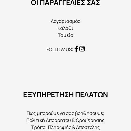
ΟΙ ΠΑΡΑΓΓΕΛΙΕΣ ΣΑΣ
σελίδα
του
προϊόντος
Λογαριασμός
Καλάθι
Ταμείο
FOLLOW US:
ΕΞΥΠΗΡΕΤΗΣΗ ΠΕΛΑΤΩΝ
Πως μπορούμε να σας βοηθήσουμε;
Πολιτική Απορρήτου & Όροι Χρήσης
Τρόποι Πληρωμής & Αποστολής