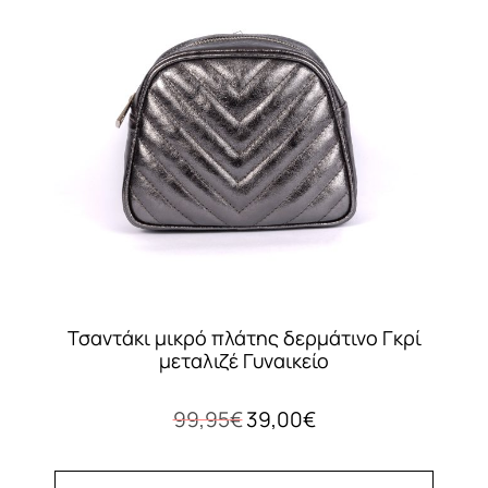
Τσαντάκι μικρό πλάτης δερμάτινο Γκρί
μεταλιζέ Γυναικείο
Original
Η
99,95
€
39,00
€
price
τρέχουσα
was:
τιμή