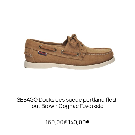
Οι
επιλογές
μπορούν
να
επιλεγούν
στη
σελίδα
του
προϊόντος
SEBAGO Docksides suede portland flesh
out Brown Cognac Γυναικείο
Original
Η
160,00
€
140,00
€
price
τρέχουσα
was:
τιμή