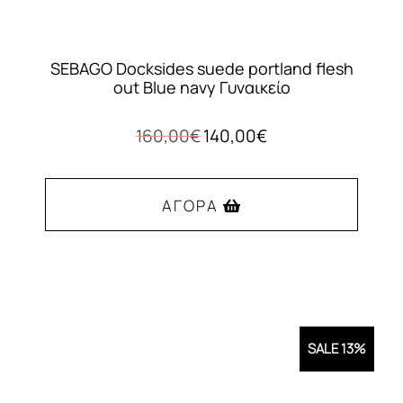
SEBAGO Docksides suede portland flesh
out Blue navy Γυναικείο
Original
Η
160,00
€
140,00
€
price
τρέχουσα
was:
τιμή
160,00€.
είναι:
ΑΓΟΡΆ
140,00€.
Αυτό
το
προϊόν
έχει
SALE 13%
πολλαπλές
παραλλαγές.