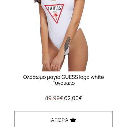
Ολόσωμο μαγιό GUESS logo white
Γυναικείο
Original
Η
89,99
€
62,00
€
price
τρέχουσα
was:
τιμή
89,99€.
είναι:
ΑΓΟΡΆ
62,00€.