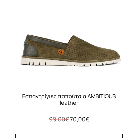
επιλογές
μπορούν
να
επιλεγούν
στη
σελίδα
του
προϊόντος
Εσπαντρίγιες παπούτσια AMBITIOUS
leather
Original
Η
99,00
€
70,00
€
price
τρέχουσα
was:
τιμή