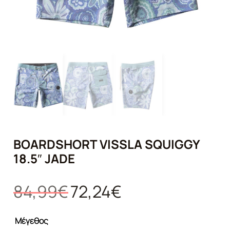
BOARDSHORT VISSLA SQUIGGY
18.5″ JADE
Original
Η
84,99
€
72,24
€
price
τρέχουσα
was:
τιμή
Μέγεθος
84,99€.
είναι: