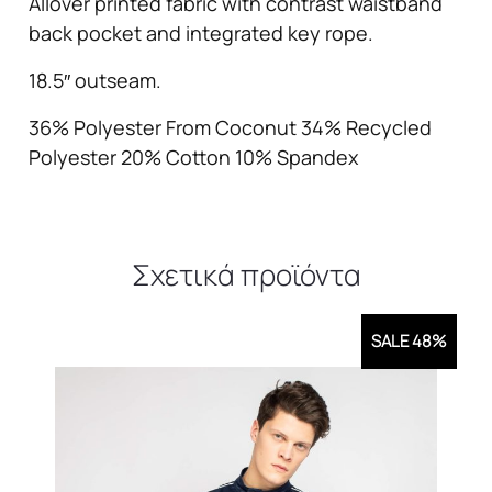
Allover printed fabric with contrast waistband
back pocket and integrated key rope.
18.5″ outseam.
36% Polyester From Coconut 34% Recycled
Polyester 20% Cotton 10% Spandex
Σχετικά προϊόντα
SALE 48%