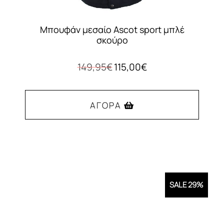
Μπουφάν μεσαίο Ascot sport μπλέ
σκούρο
Original
Η
149,95
€
115,00
€
price
τρέχουσα
was:
τιμή
149,95€.
είναι:
ΑΓΟΡΆ
115,00€.
Αυτό
το
προϊόν
έχει
SALE 29%
πολλαπλές
παραλλαγές.
Οι