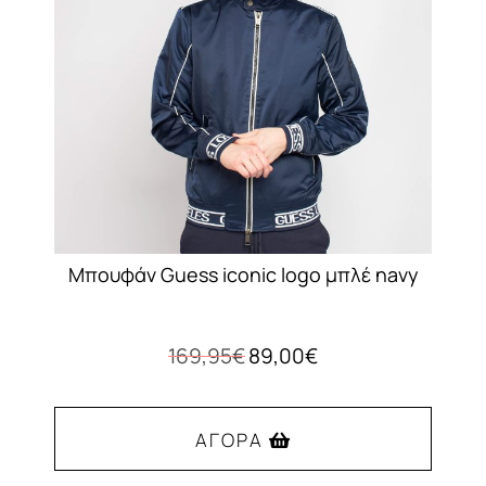
Μπουφάν Guess iconic logo μπλέ navy
Original
Η
169,95
€
89,00
€
price
τρέχουσα
was:
τιμή
169,95€.
είναι:
ΑΓΟΡΆ
89,00€.