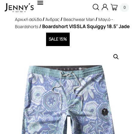
0
/
/
/
Αρχική σελίδα
Άνδρας
Beachwear Man
Μαγιό -
/ Boardshort VISSLA Squiggy 18.5″ Jade
Boardshorts
SALE 15%