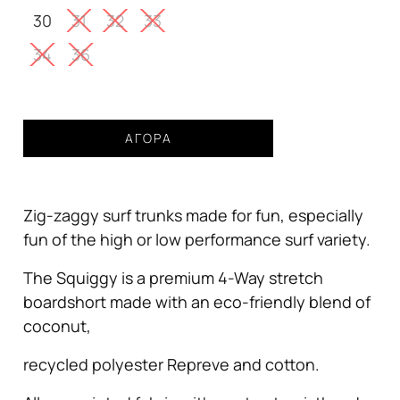
72,24€.
30
31
32
33
34
36
Boardshort
ΑΓΟΡΆ
VISSLA
Squiggy
18.5"
Zig-zaggy surf trunks made for fun, especially
Jade
ποσότητα
fun of the high or low performance surf variety.
The Squiggy is a premium 4-Way stretch
boardshort made with an eco-friendly blend of
coconut,
recycled polyester Repreve and cotton.