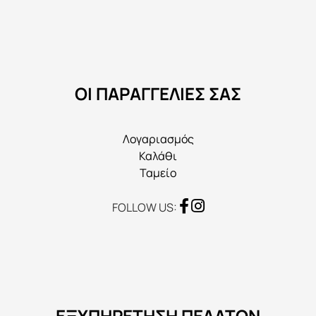
επιλογές
μπορούν
να
επιλεγούν
στη
ΟΙ ΠΑΡΑΓΓΕΛΙΕΣ ΣΑΣ
σελίδα
του
προϊόντος
Λογαριασμός
Καλάθι
Ταμείο
FOLLOW US:
ΕΞΥΠΗΡΕΤΗΣΗ ΠΕΛΑΤΩΝ