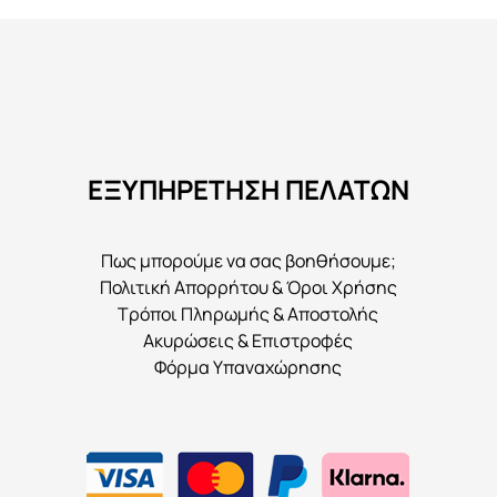
πολλαπλές
παραλλαγές.
Οι
επιλογές
μπορούν
να
ΕΞΥΠΗΡΕΤΗΣΗ ΠΕΛΑΤΩΝ
επιλεγούν
στη
σελίδα
Πως μπορούμε να σας βοηθήσουμε;
του
Πολιτική Απορρήτου & Όροι Χρήσης
προϊόντος
Τρόποι Πληρωμής & Αποστολής
Ακυρώσεις & Επιστροφές
Φόρμα Υπαναχώρησης