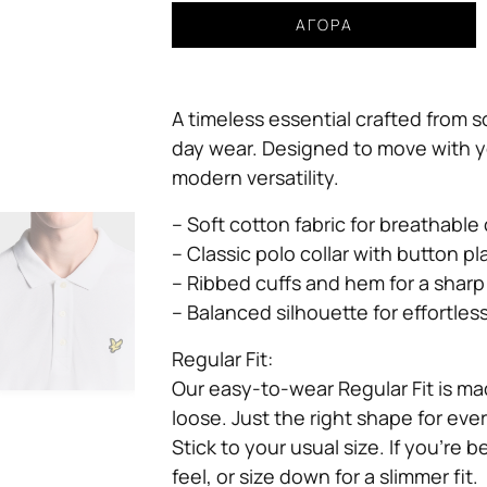
Cotton
ΑΓΟΡΆ
Polo
Shirt
Lyle
A timeless essential crafted from s
&
Scott
day wear. Designed to move with yo
ανδρικό
modern versatility.
λευκό
ποσότητα
– Soft cotton fabric for breathable
– Classic polo collar with button pl
– Ribbed cuffs and hem for a sharp 
– Balanced silhouette for effortless
Regular Fit:
Our easy-to-wear Regular Fit is mad
loose. Just the right shape for ev
Stick to your usual size. If you’re 
feel, or size down for a slimmer fit.