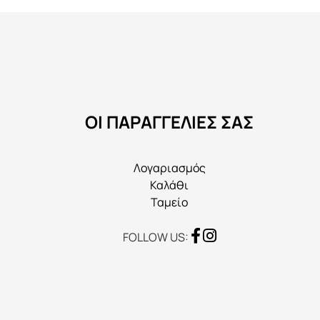
πολλαπλές
παραλλαγές.
Οι
επιλογές
μπορούν
να
ΟΙ ΠΑΡΑΓΓΕΛΙΕΣ ΣΑΣ
επιλεγούν
στη
σελίδα
Λογαριασμός
του
Καλάθι
προϊόντος
Ταμείο
FOLLOW US: