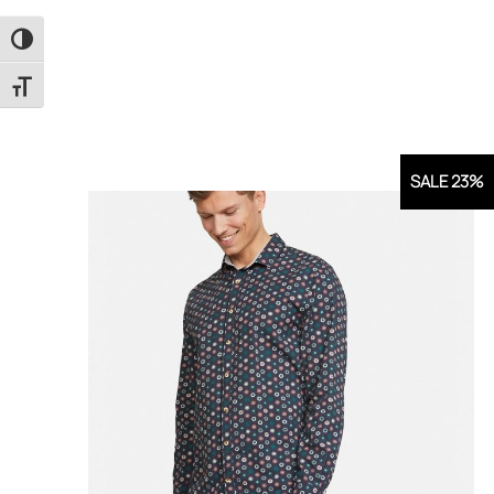
Εναλλαγή Υψηλής Αντίθεσης
Εναλλαγή Μεγέθους Γραμμάτων
SALE 23%