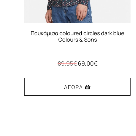
Πουκάμισο coloured circles dark blue
Colours & Sons
Original
Η
89,95
€
69,00
€
price
τρέχουσα
was:
τιμή
89,95€.
είναι:
ΑΓΟΡΆ
69,00€.
Αυτό
το
προϊόν
έχει