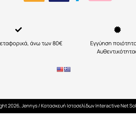
εταφορικά, άνω των 80€
Εγγύηση ποιότητ
Αυθεντικότητα
ght 2026, Jennys
/ Κατασκευή Ιστοσελίδων
Interactive Net So