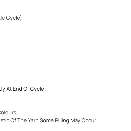
le Cycle)
t
y At End Of Cycle
Colours
stic Of The Yarn Some Pilling May Occur