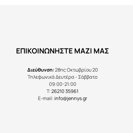
πολλαπλές
παραλλαγές.
Οι
επιλογές
μπορούν
να
ΕΠΙΚΟΙΝΩΝΉΣΤΕ ΜΑΖΊ ΜΑΣ
επιλεγούν
στη
σελίδα
Διεύθυνση:
28ης Οκτωβρίου 20
του
Τηλεφωνικά Δευτέρα - Σάββατο
προϊόντος
09:00-21:00
Τ:
26210 35961
E-mail:
info@jennys.gr