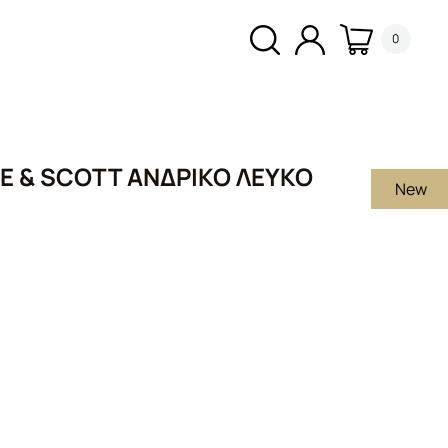
0
E & SCOTT ΑΝΔΡΙΚΌ ΛΕΥΚΌ
New
α