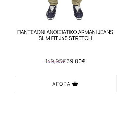
ΠΑΝΤΕΛΟΝΙ ΑΝΟΙΞΙΑΤΙΚΟ ARMANI JEANS
SLIM FIT J45 STRETCH
Original
Η
149,95
€
39,00
€
price
τρέχουσα
was:
τιμή
149,95€.
είναι:
ΑΓΟΡΆ
39,00€.
Αυτό
το
προϊόν
έχει