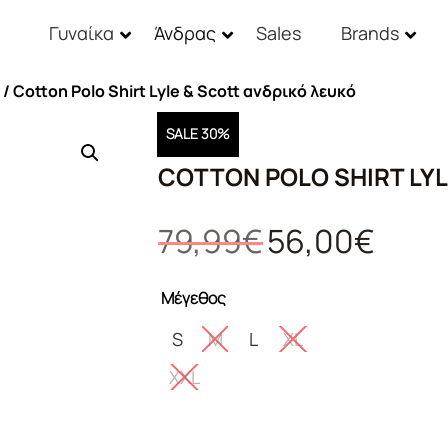
Γυναίκα
Άνδρας
Sales
Brands
/ Cotton Polo Shirt Lyle & Scott ανδρικό λευκό
SALE 30%
COTTON POLO SHIRT LYL
Original
Η
79,99
€
56,00
€
price
τρέχουσ
was:
τιμή
Μέγεθος
79,99€.
είναι:
56,00€.
S
M
L
XL
XXL