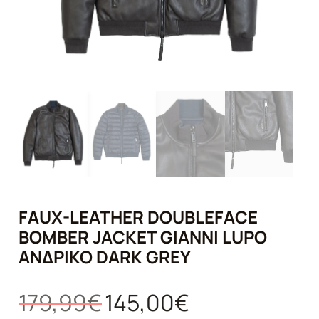
FAUX-LEATHER DOUBLEFACE
BOMBER JACKET GIANNI LUPO
ΑΝΔΡΙΚΌ DARK GREY
Original
Η
179,99
€
145,00
€
price
τρέχουσα