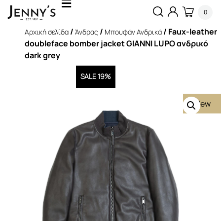
0
/
/
/ Faux-leather
Αρχική σελίδα
Άνδρας
Μπουφάν Ανδρικά
doubleface bomber jacket GIANNI LUPO ανδρικό
dark grey
SALE 19%
New