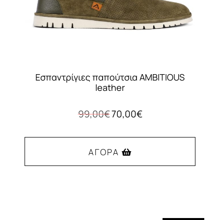
Εσπαντρίγιες παπούτσια AMBITIOUS
leather
Original
Η
99,00
€
70,00
€
price
τρέχουσα
was:
τιμή
99,00€.
είναι:
ΑΓΟΡΆ
70,00€.
Αυτό
το
προϊόν