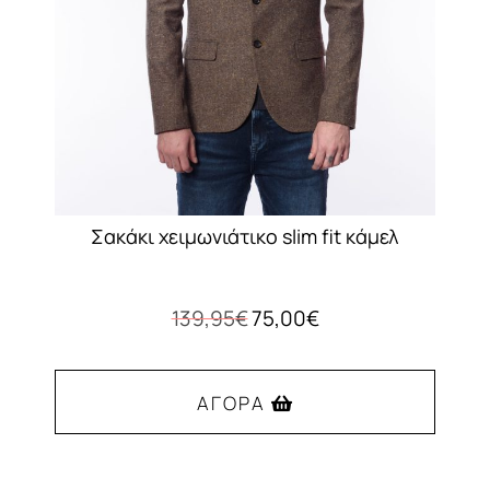
στη
σελίδα
του
προϊόντος
Σακάκι χειμωνιάτικο slim fit κάμελ
Original
Η
139,95
€
75,00
€
price
τρέχουσα
was:
τιμή
139,95€.
είναι:
ΑΓΟΡΆ
75,00€.
Αυτό