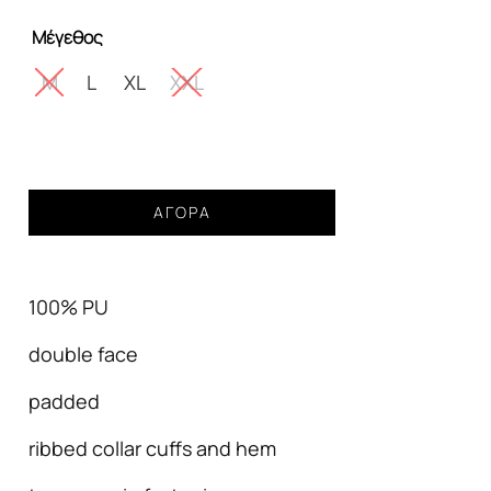
was:
τιμή
Μέγεθος
179,99€.
είναι:
145,00€.
M
L
XL
XXL
Faux-
ΑΓΟΡΆ
leather
doubleface
bomber
100% PU
jacket
GIANNI
double face
LUPO
ανδρικό
padded
dark
grey
ribbed collar cuffs and hem
ποσότητα