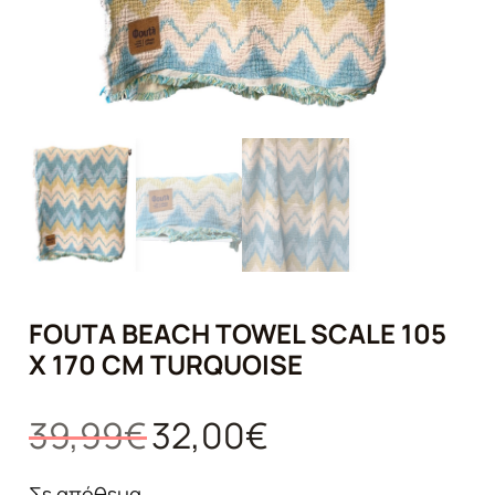
FOUTA BEACH TOWEL SCALE 105
X 170 CM TURQUOISE
Original
Η
39,99
€
32,00
€
price
τρέχουσα
was:
τιμή
Σε απόθεμα