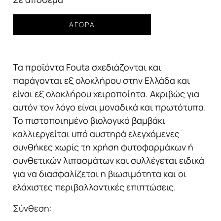
39,99€.
είναι:
FOUTA
32,00€.
ΑΓΟΡΆ
BEACH
TOWEL
scale
Τα προϊόντα Fouta σχεδιάζονται και
105
x
παράγονται εξ ολοκλήρου στην Ελλάδα και
170
είναι εξ ολοκλήρου χειροποίητα. Ακριβώς για
cm
αυτόν τον λόγο είναι μοναδικά και πρωτότυπα.
turquoise
Το πιστοποιημένο βιολογικό βαμβάκι
ποσότητα
καλλιεργείται υπό αυστηρά ελεγχόμενες
συνθήκες χωρίς τη χρήση φυτοφαρμάκων ή
συνθετικών λιπασμάτων και συλλέγεται ειδικά
για να διασφαλίζεται η βιωσιμότητα και οι
ελάχιστες περιβαλλοντικές επιπτώσεις.
Σύνθεση: