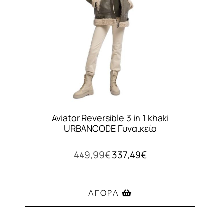
επιλεγούν
στη
σελίδα
του
προϊόντος
Aviator Reversible 3 in 1 khaki
URBANCODE Γυναικείο
Original
Η
449,99
€
337,49
€
price
τρέχουσα
was:
τιμή
449,99€.
είναι:
ΑΓΟΡΆ
337,49€.