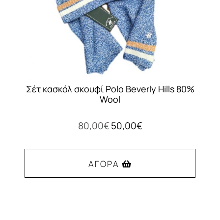
Σέτ κασκόλ σκουφί Polo Beverly Hills 80%
Wool
Original
Η
80,00
€
50,00
€
price
τρέχουσα
was:
τιμή
80,00€.
είναι:
ΑΓΟΡΆ
50,00€.