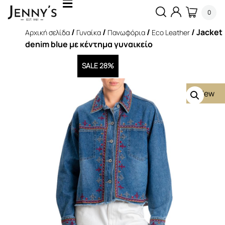
0
/
/
/
/ Jacket
Αρχική σελίδα
Γυναίκα
Πανωφόρια
Eco Leather
denim blue με κέντημα γυναικείο
SALE 28%
New