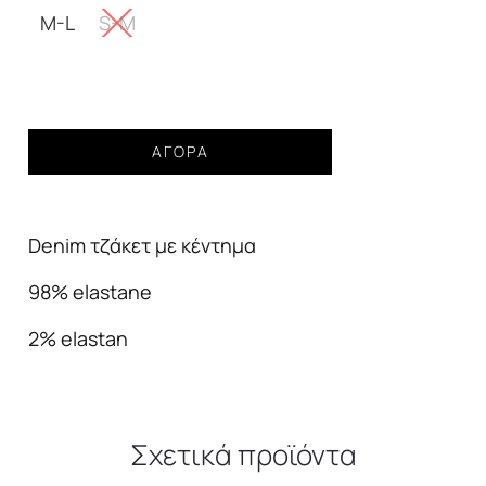
65,00€.
M-L
S-M
Jacket
ΑΓΟΡΆ
denim
blue
με
Denim τζάκετ με κέντημα
κέντημα
γυναικείο
98% elastane
ποσότητα
2% elastan
Σχετικά προϊόντα