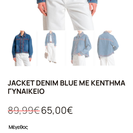
JACKET DENIM BLUE ΜΕ ΚΈΝΤΗΜΑ
ΓΥΝΑΙΚΕΊΟ
Original
Η
89,99
€
65,00
€
price
τρέχουσα
was:
τιμή
Μέγεθος
89,99€.
είναι: