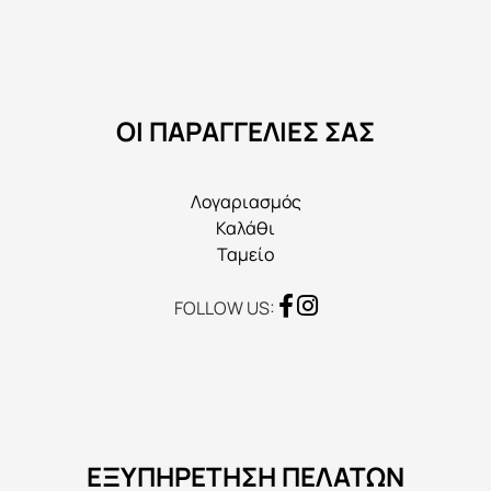
μπορούν
να
επιλεγούν
στη
ΟΙ ΠΑΡΑΓΓΕΛΙΕΣ ΣΑΣ
σελίδα
του
προϊόντος
Λογαριασμός
Καλάθι
Ταμείο
FOLLOW US:
ΕΞΥΠΗΡΕΤΗΣΗ ΠΕΛΑΤΩΝ