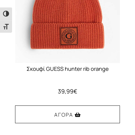
επιλεγούν
στη
Εναλλαγή Υψηλής Αντίθεσης
σελίδα
του
Εναλλαγή Μεγέθους Γραμμάτων
προϊόντος
Σκουφί GUESS hunter rib orange
39,99
€
ΑΓΟΡΆ