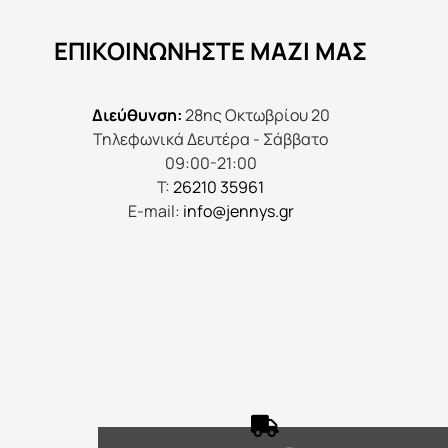
να
ΕΠΙΚΟΙΝΩΝΉΣΤΕ ΜΑΖΊ ΜΑΣ
επιλεγούν
στη
σελίδα
Διεύθυνση:
28ης Οκτωβρίου 20
του
Τηλεφωνικά Δευτέρα - Σάββατο
προϊόντος
09:00-21:00
Τ:
26210 35961
E-mail:
info@jennys.gr