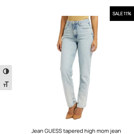
SALE 11%
Εναλλαγή Υψηλής Αντίθεσης
Εναλλαγή Μεγέθους Γραμμάτων
Jean GUESS tapered high mom jean