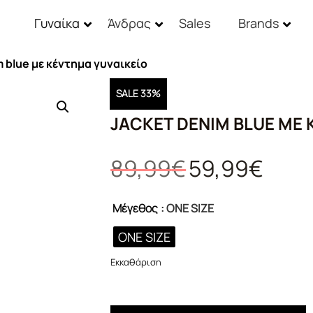
Γυναίκα
Άνδρας
Sales
Brands
m blue με κέντημα γυναικείo
SALE 33%
JACKET DENIM BLUE ΜΕ
Original
Η
89,99
€
59,99
€
price
τρέχουσ
was:
τιμή
Μέγεθος
: ONE SIZE
89,99€.
είναι:
59,99€.
ONE SIZE
Εκκαθάριση