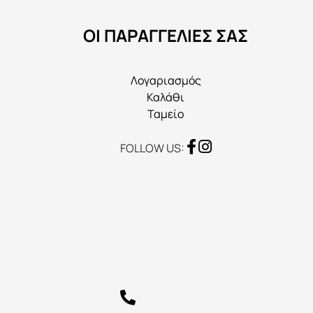
να
ΟΙ ΠΑΡΑΓΓΕΛΙΕΣ ΣΑΣ
επιλεγούν
στη
σελίδα
Λογαριασμός
του
Καλάθι
προϊόντος
Ταμείο
FOLLOW US: