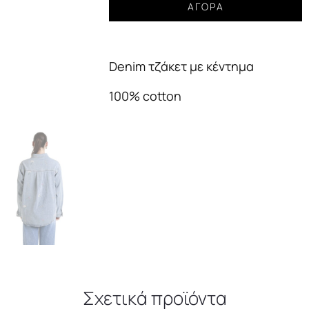
Jacket
ΑΓΟΡΆ
denim
blue
με
Denim τζάκετ με κέντημα
κέντημα
γυναικείo
100% cotton
ποσότητα
Σχετικά προϊόντα