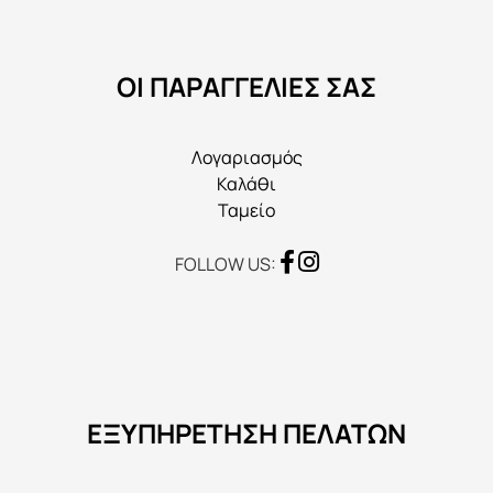
επιλεγούν
στη
ΟΙ ΠΑΡΑΓΓΕΛΙΕΣ ΣΑΣ
σελίδα
του
προϊόντος
Λογαριασμός
Καλάθι
Ταμείο
FOLLOW US:
ΕΞΥΠΗΡΕΤΗΣΗ ΠΕΛΑΤΩΝ