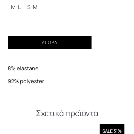
99,00€.
M-L
S-M
Jacket
ΑΓΟΡΆ
Eco
Suede
καφε
8% elastane
moro
Γυναικείο
92% polyester
ποσότητα
Σχετικά προϊόντα
SALE 31%