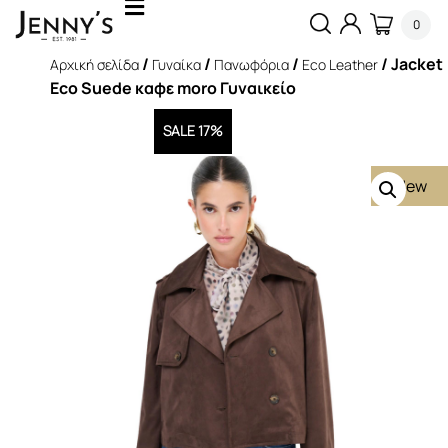
0
/
/
/
/ Jacket
Αρχική σελίδα
Γυναίκα
Πανωφόρια
Eco Leather
Eco Suede καφε moro Γυναικείο
SALE 17%
New