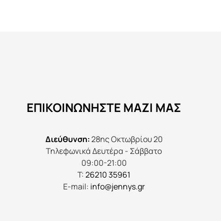
προϊόν
έχει
πολλαπλές
παραλλαγές.
Οι
επιλογές
μπορούν
να
ΕΠΙΚΟΙΝΩΝΉΣΤΕ ΜΑΖΊ ΜΑΣ
επιλεγούν
στη
σελίδα
Διεύθυνση:
28ης Οκτωβρίου 20
του
Τηλεφωνικά Δευτέρα - Σάββατο
προϊόντος
09:00-21:00
Τ:
26210 35961
E-mail:
info@jennys.gr