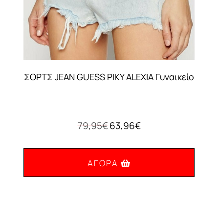
ΣΟΡΤΣ JEAN GUESS PIKY ALEXIA Γυναικείο
Original
Η
79,95
€
63,96
€
price
τρέχουσα
was:
τιμή
79,95€.
είναι:
ΑΓΟΡΆ
63,96€.
Αυτό
το