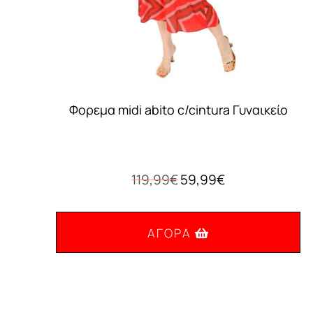
Φορεμα midi abito c/cintura Γυναικείο
Original
Η
119,99
€
59,99
€
price
τρέχουσα
was:
τιμή
119,99€.
είναι:
ΑΓΟΡΆ
59,99€.
Αυτό
το