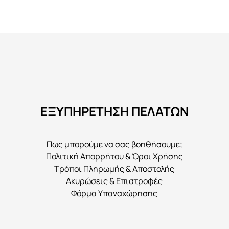
προϊόν
έχει
πολλαπλές
παραλλαγές.
Οι
επιλογές
μπορούν
να
ΕΞΥΠΗΡΕΤΗΣΗ ΠΕΛΑΤΩΝ
επιλεγούν
στη
σελίδα
Πως μπορούμε να σας βοηθήσουμε;
του
Πολιτική Απορρήτου & Όροι Χρήσης
προϊόντος
Τρόποι Πληρωμής & Αποστολής
Ακυρώσεις & Επιστροφές
Φόρμα Υπαναχώρησης