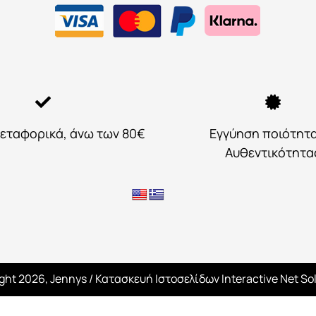
εταφορικά, άνω των 80€
Εγγύηση ποιότητ
Αυθεντικότητα
ght 2026, Jennys
/ Κατασκευή Ιστοσελίδων
Interactive Net So