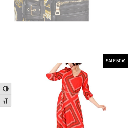
SALE 50%
Εναλλαγή Υψηλής Αντίθεσης
Εναλλαγή Μεγέθους Γραμμάτων