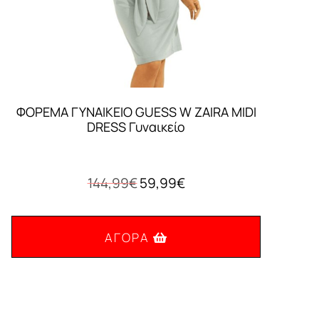
ΦΟΡΕΜΑ ΓΥΝΑΙΚEIO GUESS W ZAIRA MIDI
DRESS Γυναικείο
Original
Η
144,99
€
59,99
€
price
τρέχουσα
was:
τιμή
144,99€.
είναι:
ΑΓΟΡΆ
59,99€.
Αυτό
το