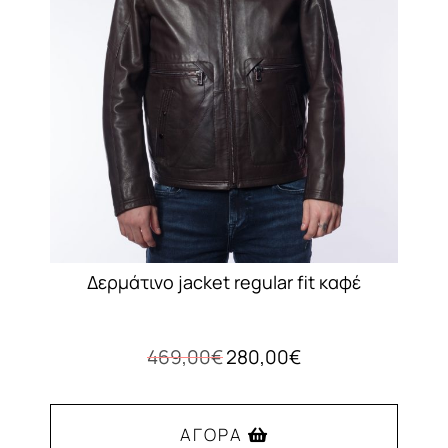
μπορούν
να
επιλεγούν
στη
σελίδα
του
προϊόντος
Δερμάτινο jacket regular fit καφέ
Original
Η
469,00
€
280,00
€
price
τρέχουσα
was:
τιμή
469,00€.
είναι:
ΑΓΟΡΆ
280,00€.