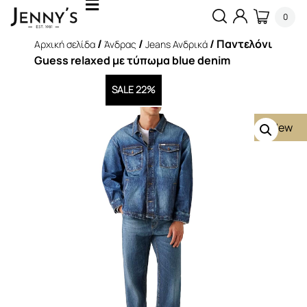
0
/
/
/ Παντελόνι
Αρχική σελίδα
Άνδρας
Jeans Ανδρικά
Guess relaxed με τύπωμα blue denim
SALE 22%
New