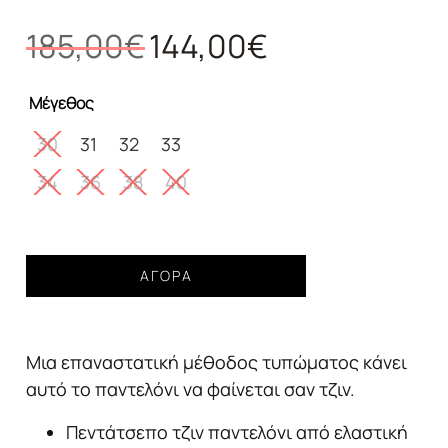
Original
Η
185,00
€
144,00
€
price
τρέχουσα
was:
τιμή
Μέγεθος
185,00€.
είναι:
144,00€.
30
31
32
33
34
36
38
40
Παντελόνι
ΑΓΟΡΆ
Guess
relaxed
με
Μια επαναστατική μέθοδος τυπώματος κάνει
τύπωμα
blue
αυτό το παντελόνι να φαίνεται σαν τζιν.
denim
Πεντάτσεπο τζιν παντελόνι από ελαστική
ποσότητα