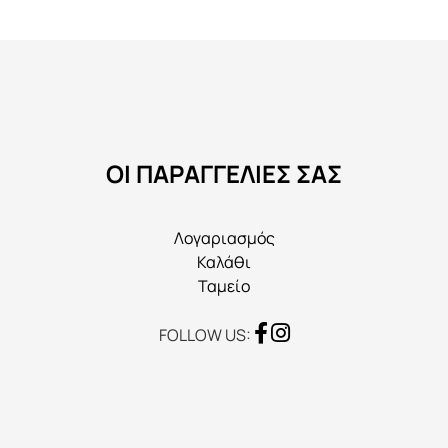
Οι
επιλογές
μπορούν
να
επιλεγούν
στη
ΟΙ ΠΑΡΑΓΓΕΛΙΕΣ ΣΑΣ
σελίδα
του
προϊόντος
Λογαριασμός
Καλάθι
Ταμείο
FOLLOW US: