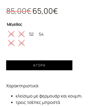
Original
Η
85,00
€
65,00
€
price
τρέχουσα
was:
τιμή
Μέγεθος
85,00€.
είναι:
65,00€.
48
50
52
54
56
46
Jean
ΑΓΟΡΆ
GIANNI
LUPO
bruce
Χαρακτηριστικά:
regular
black
κλείσιμο με φερμουάρ και κουμπι
Ανδρικό
τρεις τσέπες μπροστά
ποσότητα