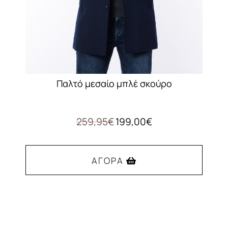
Παλτό μεσαίο μπλέ σκούρο
Original
Η
259,95
€
199,00
€
price
τρέχουσα
was:
τιμή
259,95€.
είναι:
ΑΓΟΡΆ
199,00€.
Αυτό
το
προϊόν