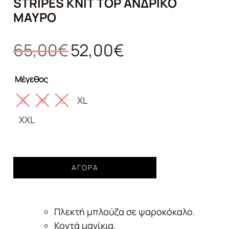
STRIPES KNIT TOP ΑΝΔΡΙΚΌ
ΜΑΎΡΟ
Original
Η
65,00
€
52,00
€
price
τρέχουσα
was:
τιμή
Μέγεθος
65,00€.
είναι:
52,00€.
S
M
L
XL
XXL
Mπλούζα
ΑΓΟΡΆ
Guess
vintage
stripes
Πλεκτή μπλούζα σε ψαροκόκαλο.
knit
top
Κοντά μανίκια.