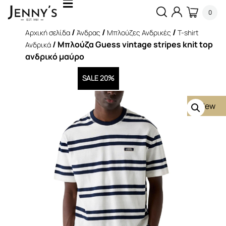
0
/
/
/
Αρχική σελίδα
Άνδρας
Μπλούζες Ανδρικές
T-shirt
/ Mπλούζα Guess vintage stripes knit top
Ανδρικά
ανδρικό μαύρο
SALE 20%
New