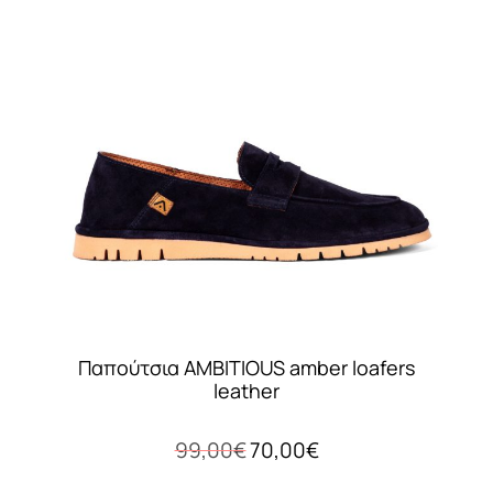
Οι
επιλογές
μπορούν
να
επιλεγούν
στη
σελίδα
του
προϊόντος
Παπούτσια AMBITIOUS amber loafers
leather
Original
Η
99,00
€
70,00
€
price
τρέχουσα