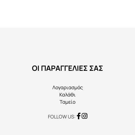
πολλαπλές
παραλλαγές.
Οι
επιλογές
μπορούν
να
επιλεγούν
στη
ΟΙ ΠΑΡΑΓΓΕΛΙΕΣ ΣΑΣ
σελίδα
του
προϊόντος
Λογαριασμός
Καλάθι
Ταμείο
FOLLOW US: