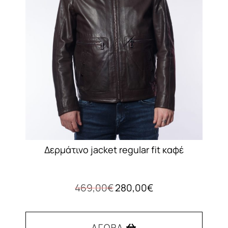
μπορούν
να
επιλεγούν
στη
σελίδα
του
προϊόντος
Δερμάτινο jacket regular fit καφέ
Original
Η
469,00
€
280,00
€
price
τρέχουσα
was:
τιμή
469,00€.
είναι:
ΑΓΟΡΆ