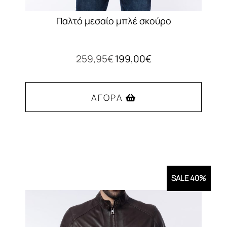
Παλτό μεσαίο μπλέ σκούρο
Original
Η
259,95
€
199,00
€
price
τρέχουσα
was:
τιμή
259,95€.
είναι:
ΑΓΟΡΆ
199,00€.
Αυτό
το
προϊόν
έχει
SALE 40%
πολλαπλές
παραλλαγές.
Οι
επιλογές