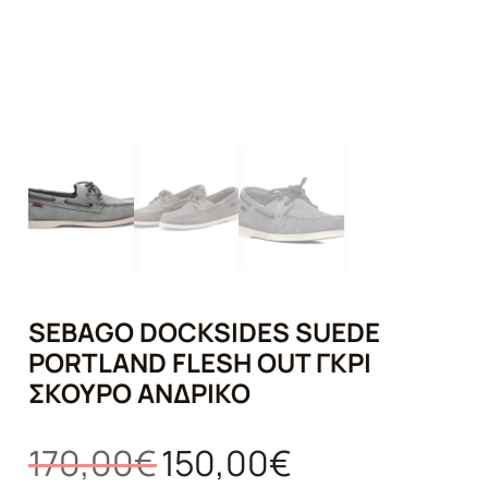
SEBAGO DOCKSIDES SUEDE
PORTLAND FLESH OUT ΓΚΡΊ
ΣΚΟΎΡΟ ΑΝΔΡΙΚΌ
Original
Η
170,00
€
150,00
€
price
τρέχουσα