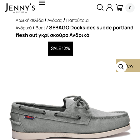
0
/
/
Αρχική σελίδα
Άνδρας
Παπούτσια
/
/ SEBAGO Docksides suede portland
Ανδρικά
Boat
flesh out γκρί σκούρο Ανδρικό
SALE 12%
New