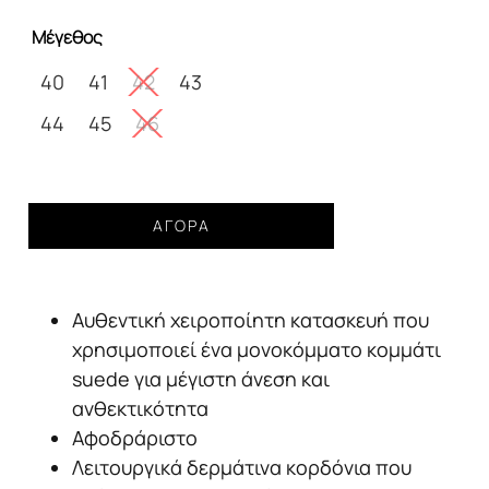
was:
τιμή
Μέγεθος
170,00€.
είναι:
150,00€.
40
41
42
43
44
45
46
SEBAGO
ΑΓΟΡΆ
Docksides
suede
portland
Αυθεντική χειροποίητη κατασκευή που
flesh
out
χρησιμοποιεί ένα μονοκόμματο κομμάτι
γκρί
suede για μέγιστη άνεση και
σκούρο
ανθεκτικότητα
Ανδρικό
Αφοδράριστο
ποσότητα
Λειτουργικά δερμάτινα κορδόνια που