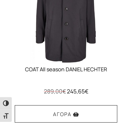
COAT All season DANIEL HECHTER
Original
Η
289,00
€
245,65
€
price
τρέχουσα
was:
τιμή
Εναλλαγή Υψηλής Αντίθεσης
289,00€.
είναι:
ΑΓΟΡΆ
Εναλλαγή Μεγέθους Γραμμάτων
245,65€.
Αυτό