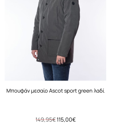
Μπουφάν μεσαίο Ascot sport green λαδί
Original
Η
149,95
€
115,00
€
price
τρέχουσα