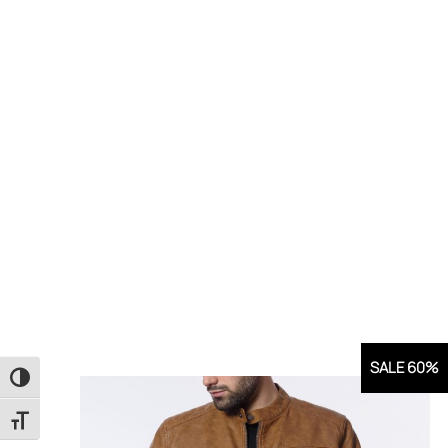
SALE 60%
Εναλλαγή Υψηλής Αντίθεσης
Εναλλαγή Μεγέθους Γραμμάτων