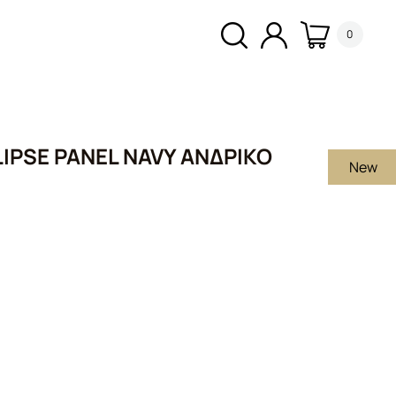
0
IPSE PANEL NAVY ΑΝΔΡΙΚΌ
New
υσα
€.