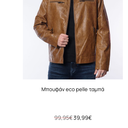
Mπουφάν eco pelle ταμπά
Original
Η
99,95
€
39,99
€
price
τρέχουσα