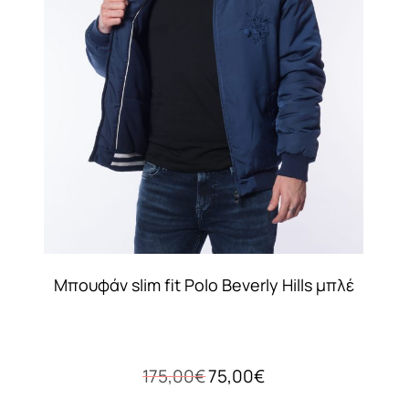
Μπουφάν slim fit Polo Beverly Hills μπλέ
Original
Η
175,00
€
75,00
€
price
τρέχουσα