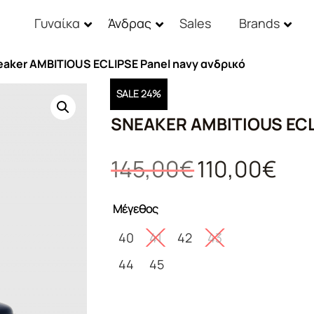
Γυναίκα
Άνδρας
Sales
Brands
eaker AMBITIOUS ECLIPSE Panel navy ανδρικό
SALE 24%
SNEAKER AMBITIOUS ECL
Original
Η
145,00
€
110,00
€
price
τρέχο
was:
τιμή
Μέγεθος
145,00€.
είναι:
110,00
40
41
42
43
44
45