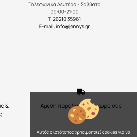
του
Τηλεφωνικά Δευτέρα - Σάββατο
προϊόντος
09:00-21:00
Τ:
26210 35961
E-mail:
info@jennys.gr
ας &
Άμεση παράδοση στο χώρο σας
ς
Αυτός ο ιστότοπος χρησιμοποιεί cookies για να