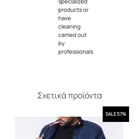
specialized
products or
have
cleaning
carried out
by
professionals
Σχετικά προϊόντα
SALE 57%