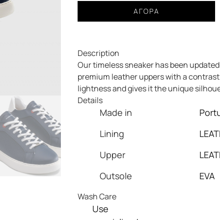
Sneaker
ΑΓΟΡΆ
AMBITIOUS
ECLIPSE
Panel
Description
navy
Our timeless sneaker has been updated 
ανδρικό
premium leather uppers with a contrastin
ποσότητα
lightness and gives it the unique silhoue
Details
Made in
Port
Lining
LEAT
Upper
LEAT
Outsole
EVA
Wash Care
Use