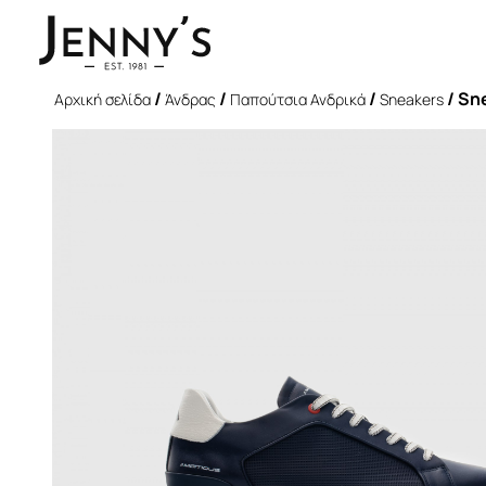
/
/
/
/ Sn
Αρχική σελίδα
Άνδρας
Παπούτσια Ανδρικά
Sneakers