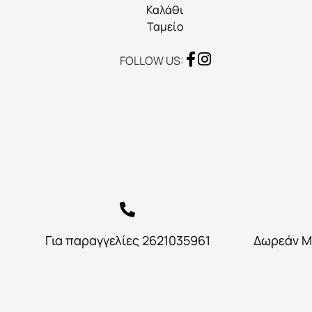
του
Καλάθι
προϊόντος
Ταμείο
FOLLOW US:
Για παραγγελίες 2621035961
Δωρεάν Μ