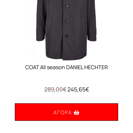
COAT All season DANIEL HECHTER
Original
Η
289,00
€
245,65
€
price
τρέχουσα
was:
τιμή
289,00€.
είναι:
ΑΓΟΡΆ
245,65€.
Αυτό