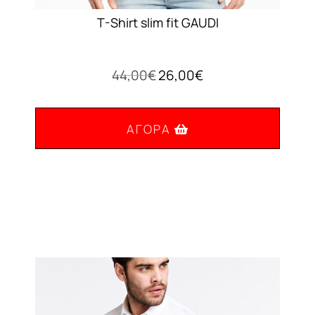
T-Shirt slim fit GAUDI
Original
Η
44,00
€
26,00
€
price
τρέχουσα
was:
τιμή
44,00€.
είναι:
ΑΓΟΡΆ
26,00€.
Αυτό
το
προϊόν
έχει
πολλαπλές
παραλλαγές.
Οι
επιλογές