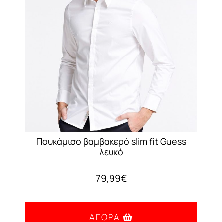
μπορούν
να
επιλεγούν
στη
σελίδα
του
προϊόντος
Πουκάμισο βαμβακερό slim fit Guess
λευκό
79,99
€
ΑΓΟΡΆ