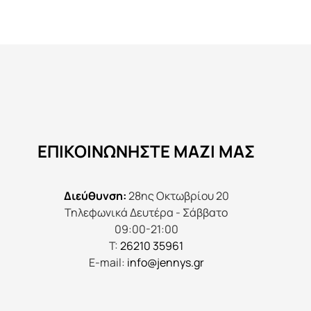
προϊόν
έχει
πολλαπλές
παραλλαγές.
Οι
επιλογές
μπορούν
να
ΕΠΙΚΟΙΝΩΝΉΣΤΕ ΜΑΖΊ ΜΑΣ
επιλεγούν
στη
σελίδα
Διεύθυνση:
28ης Οκτωβρίου 20
του
Τηλεφωνικά Δευτέρα - Σάββατο
προϊόντος
09:00-21:00
Τ:
26210 35961
E-mail:
info@jennys.gr