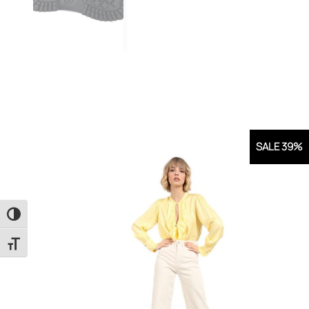
SALE 39%
Εναλλαγή Υψηλής Αντίθεσης
Εναλλαγή Μεγέθους Γραμμάτων