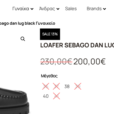
Γυναίκα
Άνδρας
Sales
Brands
bago dan lug black Γυναικείο
SALE 13%
LOAFER SEBAGO DAN LU
Original
Η
230,00
€
200,00
€
price
τρέ
was:
τιμ
Μέγεθος
230,00€.
είνα
200
36
37
38
39
40
41