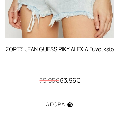
ΣΟΡΤΣ JEAN GUESS PIKY ALEXIA Γυναικείο
Original
Η
79,95
€
63,96
€
price
τρέχουσα
was:
τιμή
79,95€.
είναι:
ΑΓΟΡΆ
63,96€.
Αυτό
το