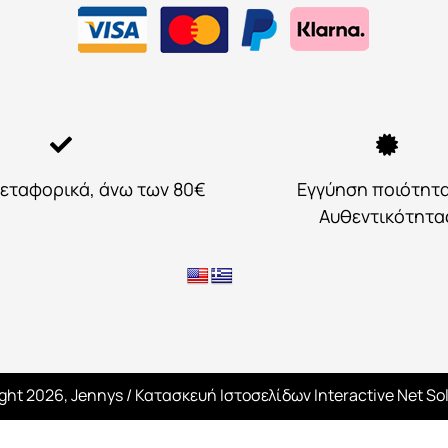
εταφορικά, άνω των 80€
Εγγύηση ποιότητ
Αυθεντικότητα
ght 2026, Jennys
/ Κατασκευή Ιστοσελίδων
Interactive Net So