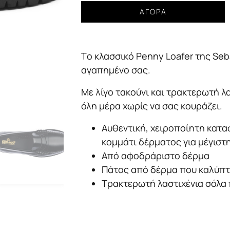
Loafer
ΑΓΟΡΆ
Sebago
dan
lug
Τo κλασσικό Penny Loafer της Seb
black
Γυναικείο
αγαπημένο σας.
ποσότητα
Με λίγο τακούνι και τρακτερωτή λ
όλη μέρα χωρίς να σας κουράζει.
Αυθεντική, χειροποίητη κατ
κομμάτι δέρματος για μέγιστ
Από αφοδράριστο δέρμα
Πάτος από δέρμα που καλύπτ
Τρακτερωτή λαστιχένια σόλα 