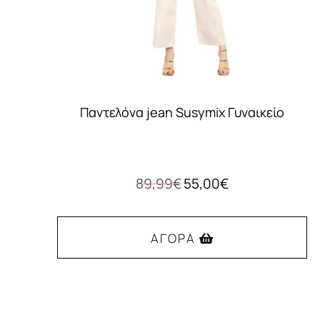
Παντελόνα jean Susymix Γυναικείο
Original
Η
89,99
€
55,00
€
price
τρέχουσα
was:
τιμή
89,99€.
είναι:
ΑΓΟΡΆ
55,00€.
Αυτό
το