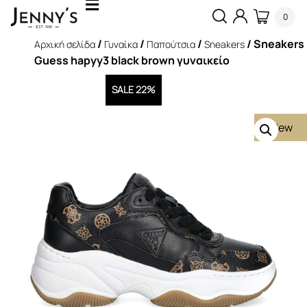
0
/
/
/
/ Sneakers
Αρχική σελίδα
Γυναίκα
Παπούτσια
Sneakers
Guess hapyy3 black brown γυναικείο
SALE 22%
New