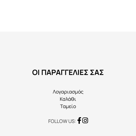
πολλαπλές
παραλλαγές.
Οι
επιλογές
μπορούν
να
επιλεγούν
στη
ΟΙ ΠΑΡΑΓΓΕΛΙΕΣ ΣΑΣ
σελίδα
του
προϊόντος
Λογαριασμός
Καλάθι
Ταμείο
FOLLOW US: