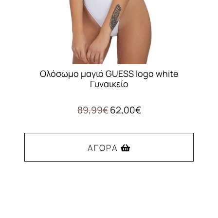
του
προϊόντος
Ολόσωμο μαγιό GUESS logo white
Γυναικείο
Original
Η
89,99
€
62,00
€
price
τρέχουσα
was:
τιμή
89,99€.
είναι:
ΑΓΟΡΆ
62,00€.
Αυτό
το
προϊόν
έχει