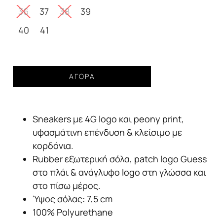
105,00€.
36
37
38
39
40
41
Sneakers
ΑΓΟΡΆ
Guess
hapyy3
black
Sneakers με 4G logo και peony print,
brown
γυναικείο
υφασμάτινη επένδυση & κλείσιμο με
ποσότητα
κορδόνια.
Rubber εξωτερική σόλα, patch logo Guess
στο πλάι & ανάγλυφο logo στη γλώσσα και
στο πίσω μέρος.
Ύψος σόλας: 7,5 cm
100% Polyurethane