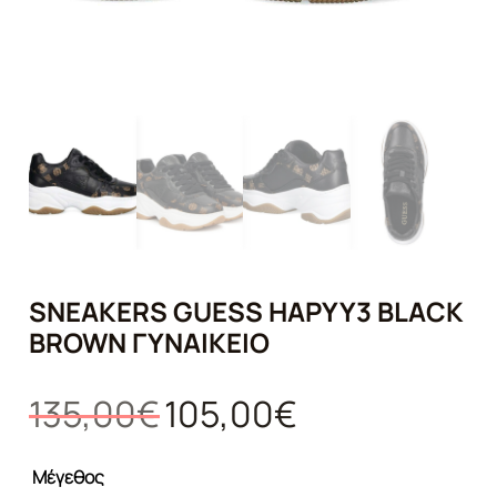
SNEAKERS GUESS HAPYY3 BLACK
BROWN ΓΥΝΑΙΚΕΊΟ
Original
Η
135,00
€
105,00
€
price
τρέχουσα
was:
τιμή
Μέγεθος
135,00€.
είναι: