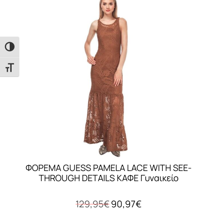
Εναλλαγή Υψηλής Αντίθεσης
Εναλλαγή Μεγέθους Γραμμάτων
ΦΟΡΕΜΑ GUESS PAMELA LACE WITH SEE-
THROUGH DETAILS ΚΑΦΕ Γυναικείο
Original
Η
129,95
€
90,97
€
price
τρέχουσα