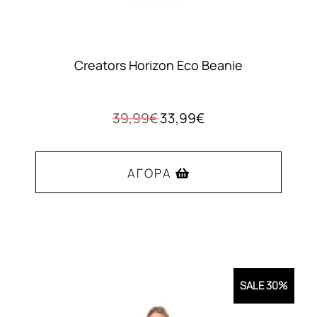
Creators Horizon Eco Beanie
Original
Η
39,99
€
33,99
€
price
τρέχουσα
was:
τιμή
39,99€.
είναι:
ΑΓΟΡΆ
33,99€.
SALE 30%