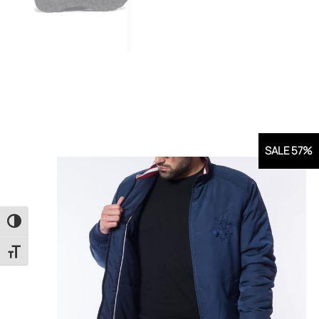
SALE 57%
Εναλλαγή Υψηλής Αντίθεσης
Εναλλαγή Μεγέθους Γραμμάτων