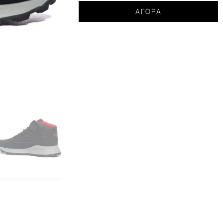
Sneakers
ΑΓΟΡΆ
high
U.S.
Golf
Club
μαύρο
ανδρικό
ποσότητα