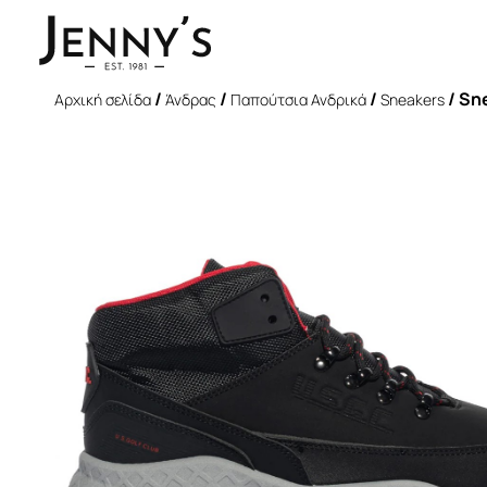
/
/
/
/ Sn
Αρχική σελίδα
Άνδρας
Παπούτσια Ανδρικά
Sneakers