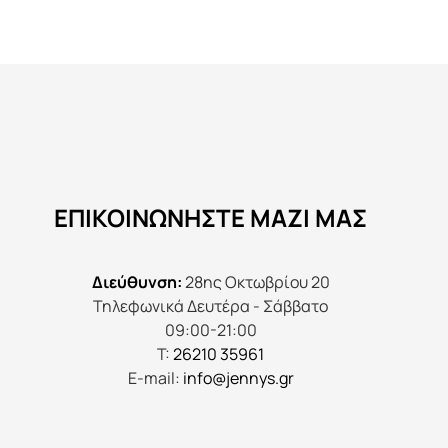
έχει
πολλαπλές
παραλλαγές.
Οι
επιλογές
μπορούν
να
ΕΠΙΚΟΙΝΩΝΉΣΤΕ ΜΑΖΊ ΜΑΣ
επιλεγούν
στη
σελίδα
Διεύθυνση:
28ης Οκτωβρίου 20
του
Τηλεφωνικά Δευτέρα - Σάββατο
προϊόντος
09:00-21:00
Τ:
26210 35961
E-mail:
info@jennys.gr