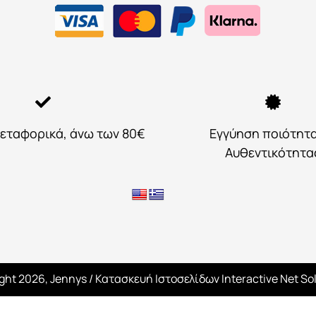
εταφορικά, άνω των 80€
Εγγύηση ποιότητ
Αυθεντικότητα
ght 2026, Jennys
/ Κατασκευή Ιστοσελίδων
Interactive Net So