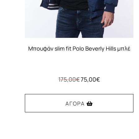
Μπουφάν slim fit Polo Beverly Hills μπλέ
Original
Η
175,00
€
75,00
€
price
τρέχουσα
was:
τιμή
175,00€.
είναι:
ΑΓΟΡΆ
75,00€.
Αυτό
το
προϊόν