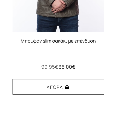
Μπουφάν slim σακάκι με επένδυση
Original
Η
99,95
€
35,00
€
price
τρέχουσα
was:
τιμή
99,95€.
είναι:
ΑΓΟΡΆ
35,00€.
Αυτό
το
προϊόν