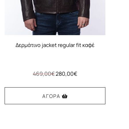
Δερμάτινο jacket regular fit καφέ
Original
Η
469,00
€
280,00
€
price
τρέχουσα
was:
τιμή
469,00€.
είναι:
ΑΓΟΡΆ
280,00€.
Αυτό
το
προϊόν