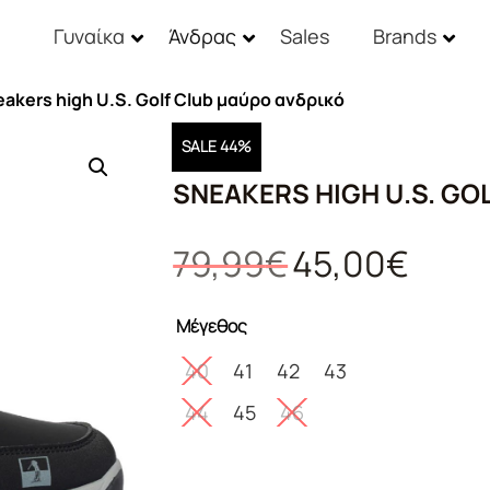
Γυναίκα
Άνδρας
Sales
Brands
eakers high U.S. Golf Club μαύρο ανδρικό
SALE 44%
SNEAKERS HIGH U.S. GO
Original
Η
79,99
€
45,00
€
price
τρέχουσ
was:
τιμή
Μέγεθος
79,99€.
είναι:
45,00€.
40
41
42
43
44
45
46