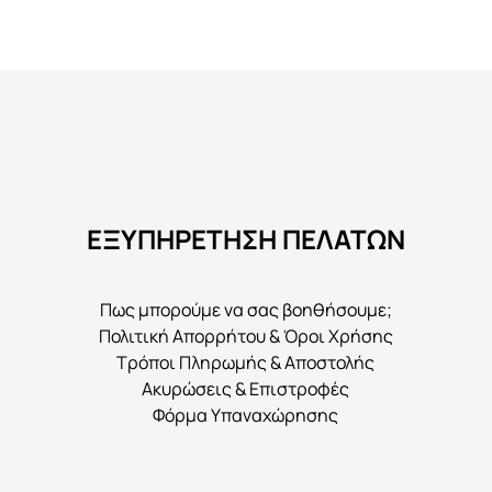
έχει
πολλαπλές
παραλλαγές.
Οι
επιλογές
μπορούν
να
ΕΞΥΠΗΡΕΤΗΣΗ ΠΕΛΑΤΩΝ
επιλεγούν
στη
σελίδα
Πως μπορούμε να σας βοηθήσουμε;
του
Πολιτική Απορρήτου & Όροι Χρήσης
προϊόντος
Τρόποι Πληρωμής & Αποστολής
Ακυρώσεις & Επιστροφές
Φόρμα Υπαναχώρησης