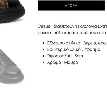
Sneakers
ΑΓΟΡΆ
Liu
Jo
Babol
Casual, διαθέτουν τεχνολογία Extr
01
brown
μαλακή σόλα και αποσπώμενο πάτο.
black
Εξωτερικό υλικό : Δέρμα, eco
Γυναικείο
ποσότητα
Εσωτερικό υλικό : Ύφασμα
Ύψος σόλας : 5cm
Χρώμα : Μαύρο