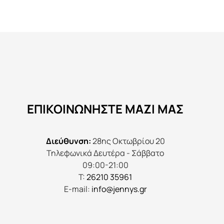
προϊόν
έχει
πολλαπλές
παραλλαγές.
Οι
επιλογές
μπορούν
να
ΕΠΙΚΟΙΝΩΝΉΣΤΕ ΜΑΖΊ ΜΑΣ
επιλεγούν
στη
σελίδα
Διεύθυνση:
28ης Οκτωβρίου 20
του
Τηλεφωνικά Δευτέρα - Σάββατο
προϊόντος
09:00-21:00
Τ:
26210 35961
E-mail:
info@jennys.gr