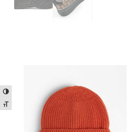
Εναλλαγή Υψηλής Αντίθεσης
Εναλλαγή Μεγέθους Γραμμάτων