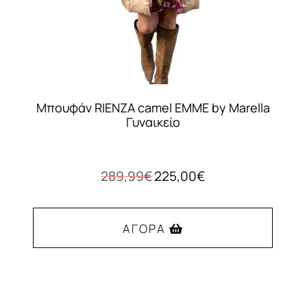
Μπουφάν RIENZA camel EMME by Marella
Γυναικείο
Original
Η
289,99
€
225,00
€
price
τρέχουσα
was:
τιμή
289,99€.
είναι:
ΑΓΟΡΆ
225,00€.
Αυτό
το