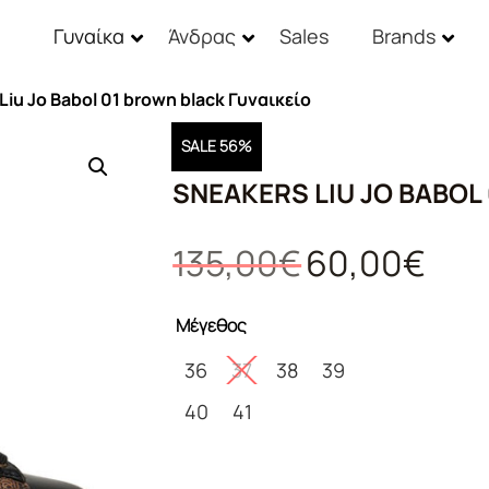
Γυναίκα
Άνδρας
Sales
Brands
Liu Jo Babol 01 brown black Γυναικείο
SALE 56%
SNEAKERS LIU JO BABOL
Original
Η
135,00
€
60,00
€
price
τρέχο
was:
τιμή
Μέγεθος
135,00€.
είναι:
60,00€
36
37
38
39
40
41