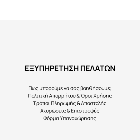
προϊόν
έχει
πολλαπλές
παραλλαγές.
Οι
επιλογές
μπορούν
να
ΕΞΥΠΗΡΕΤΗΣΗ ΠΕΛΑΤΩΝ
επιλεγούν
στη
σελίδα
Πως μπορούμε να σας βοηθήσουμε;
του
Πολιτική Απορρήτου & Όροι Χρήσης
προϊόντος
Τρόποι Πληρωμής & Αποστολής
Ακυρώσεις & Επιστροφές
Φόρμα Υπαναχώρησης