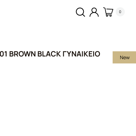
0
 01 BROWN BLACK ΓΥΝΑΙΚΕΊΟ
New
υσα
.