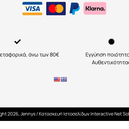
εταφορικά, άνω των 80€
Εγγύηση ποιότητ
Αυθεντικότητα
ght 2026, Jennys
/ Κατασκευή Ιστοσελίδων
Interactive Net So