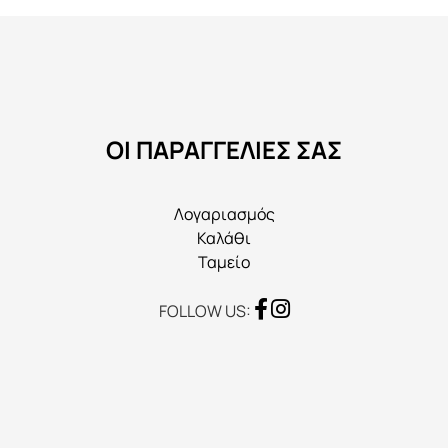
επιλογές
μπορούν
να
επιλεγούν
στη
ΟΙ ΠΑΡΑΓΓΕΛΙΕΣ ΣΑΣ
σελίδα
του
προϊόντος
Λογαριασμός
Καλάθι
Ταμείο
FOLLOW US: