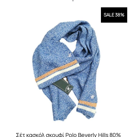
SALE 38%
Σέτ κασκόλ σκουφί Polo Beverly Hills 80%