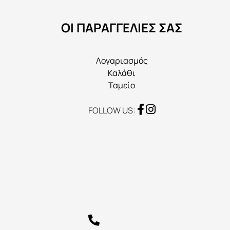
να
ΟΙ ΠΑΡΑΓΓΕΛΙΕΣ ΣΑΣ
επιλεγούν
στη
σελίδα
Λογαριασμός
του
Καλάθι
προϊόντος
Ταμείο
FOLLOW US: