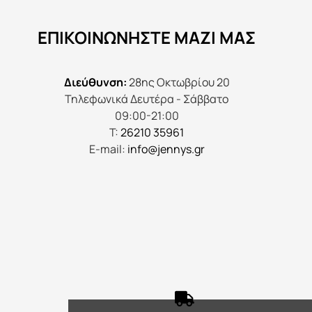
να
ΕΠΙΚΟΙΝΩΝΉΣΤΕ ΜΑΖΊ ΜΑΣ
επιλεγούν
στη
σελίδα
Διεύθυνση:
28ης Οκτωβρίου 20
του
Τηλεφωνικά Δευτέρα - Σάββατο
προϊόντος
09:00-21:00
Τ:
26210 35961
E-mail:
info@jennys.gr