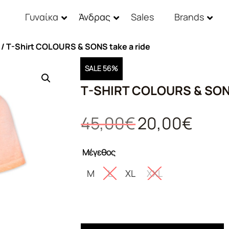
Γυναίκα
Άνδρας
Sales
Brands
/ T-Shirt COLOURS & SONS take a ride
SALE 56%
T-SHIRT COLOURS & SON
Original
Η
45,00
€
20,00
€
price
τρέχουσ
was:
τιμή
Μέγεθος
45,00€.
είναι:
20,00€.
M
L
XL
XXL