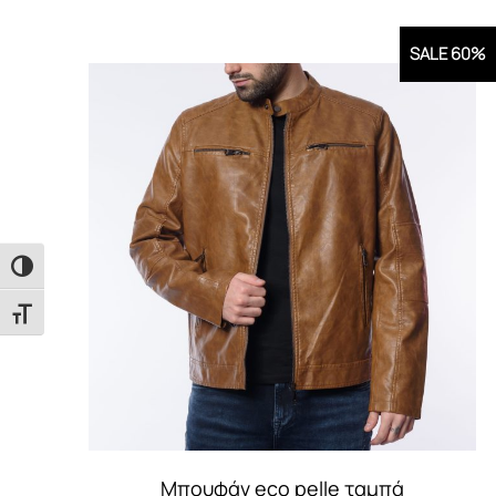
SALE 60%
Εναλλαγή Υψηλής Αντίθεσης
Εναλλαγή Μεγέθους Γραμμάτων
Mπουφάν eco pelle ταμπά