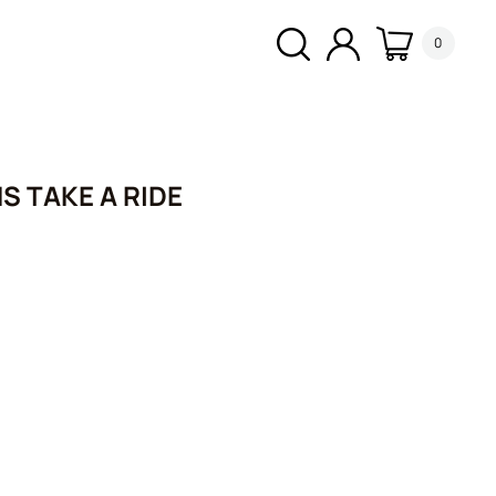
0
S TAKE A RIDE
α