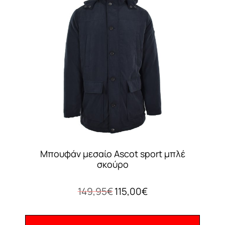
επιλογές
μπορούν
να
επιλεγούν
στη
σελίδα
του
προϊόντος
Μπουφάν μεσαίο Ascot sport μπλέ
σκούρο
Original
Η
149,95
€
115,00
€
price
τρέχουσα
was:
τιμή
149,95€.
είναι: