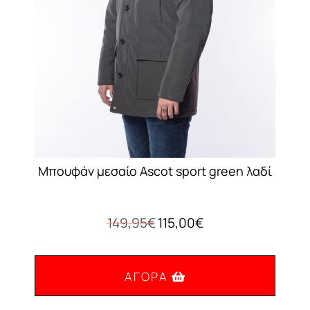
Μπουφάν μεσαίο Ascot sport green λαδί
Original
Η
149,95
€
115,00
€
price
τρέχουσα
was:
τιμή
149,95€.
είναι:
ΑΓΟΡΆ
115,00€.