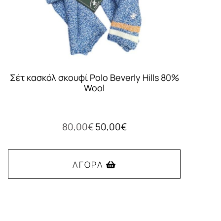
Σέτ κασκόλ σκουφί Polo Beverly Hills 80%
Wool
Original
Η
80,00
€
50,00
€
price
τρέχουσα
was:
τιμή
80,00€.
είναι:
ΑΓΟΡΆ
50,00€.