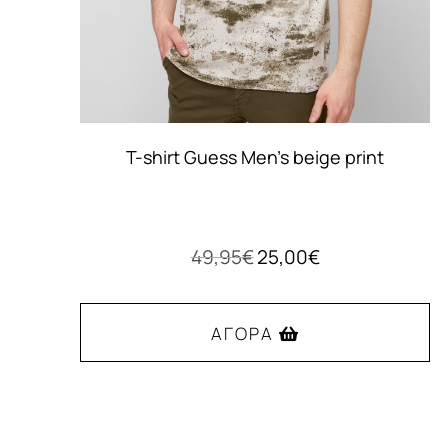
T-shirt Guess Men’s beige print
Original
Η
49,95
€
25,00
€
price
τρέχουσα
was:
τιμή
49,95€.
είναι:
ΑΓΟΡΆ
25,00€.
Αυτό
το