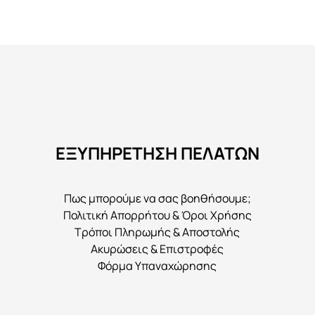
προϊόν
έχει
πολλαπλές
παραλλαγές.
Οι
επιλογές
μπορούν
να
ΕΞΥΠΗΡΕΤΗΣΗ ΠΕΛΑΤΩΝ
επιλεγούν
στη
σελίδα
Πως μπορούμε να σας βοηθήσουμε;
του
Πολιτική Απορρήτου & Όροι Χρήσης
προϊόντος
Τρόποι Πληρωμής & Αποστολής
Ακυρώσεις & Επιστροφές
Φόρμα Υπαναχώρησης