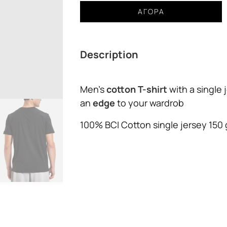
T-
ΑΓΟΡΆ
Shirt
Diadora
SS
Description
TWIST
Ανδρικό
ποσότητα
Men’s
cotton T-shirt
with a single 
an
edge
to your wardrob
100% BCI Cotton single jersey 150