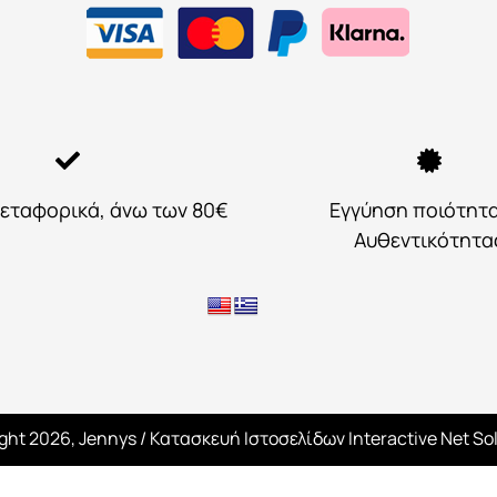
εταφορικά, άνω των 80€
Εγγύηση ποιότητ
Αυθεντικότητα
ght 2026, Jennys
/ Κατασκευή Ιστοσελίδων
Interactive Net So