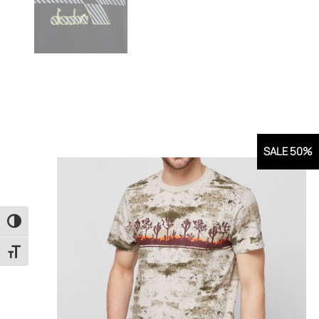
SALE 50%
Εναλλαγή Υψηλής Αντίθεσης
Εναλλαγή Μεγέθους Γραμμάτων