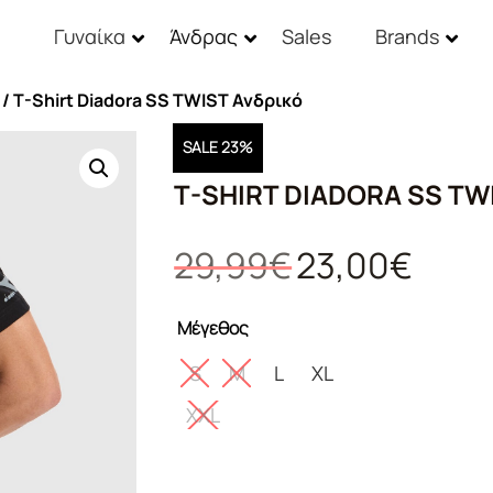
Γυναίκα
Άνδρας
Sales
Brands
/ T-Shirt Diadora SS TWIST Ανδρικό
SALE 23%
T-SHIRT DIADORA SS TW
Original
Η
29,99
€
23,00
€
price
τρέχουσ
was:
τιμή
Μέγεθος
29,99€.
είναι:
23,00€.
S
M
L
XL
XXL