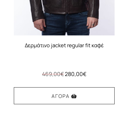
Δερμάτινο jacket regular fit καφέ
Original
Η
469,00
€
280,00
€
price
τρέχουσα
was:
τιμή
469,00€.
είναι:
ΑΓΟΡΆ
280,00€.
Αυτό
το