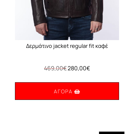
Δερμάτινο jacket regular fit καφέ
Original
Η
469,00
€
280,00
€
price
τρέχουσα
was:
τιμή
469,00€.
είναι:
ΑΓΟΡΆ
280,00€.
Αυτό
το
προϊόν
έχει