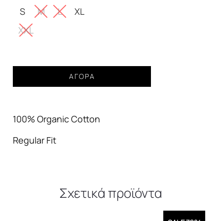
S
M
L
XL
XXL
T-
ΑΓΟΡΆ
Shirt
GUESS
embossed
100% Organic Cotton
μαύρο
ανδρικό
Regular Fit
ποσότητα
Σχετικά προϊόντα