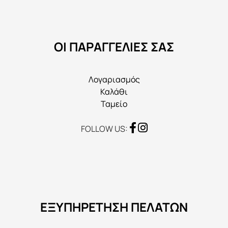
να
επιλεγούν
στη
ΟΙ ΠΑΡΑΓΓΕΛΙΕΣ ΣΑΣ
σελίδα
του
προϊόντος
Λογαριασμός
Καλάθι
Ταμείο
FOLLOW US:
ΕΞΥΠΗΡΕΤΗΣΗ ΠΕΛΑΤΩΝ