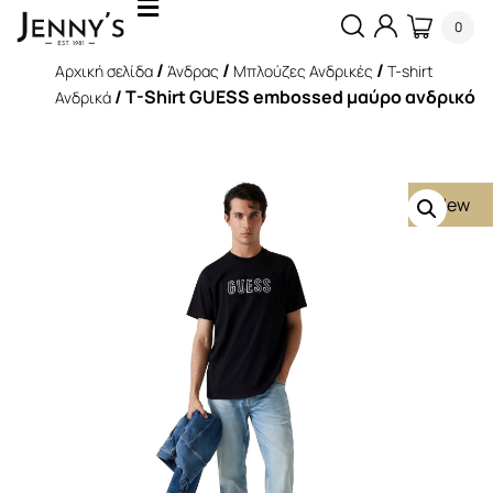
0
/
/
/
Αρχική σελίδα
Άνδρας
Μπλούζες Ανδρικές
T-shirt
/ T-Shirt GUESS embossed μαύρο ανδρικό
Ανδρικά
New