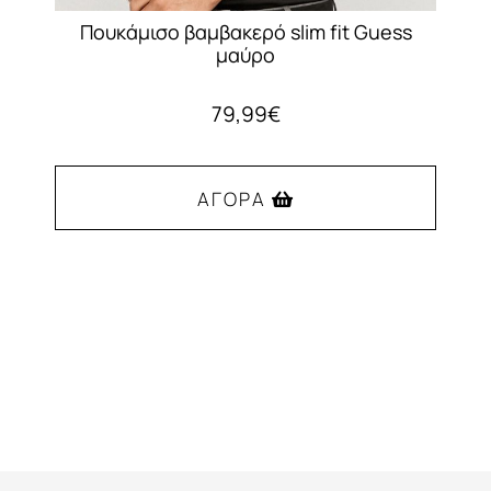
Πουκάμισο βαμβακερό slim fit Guess
μαύρο
79,99
€
ΑΓΟΡΆ
Αυτό
το
προϊόν
έχει
πολλαπλές
παραλλαγές.
Οι
επιλογές