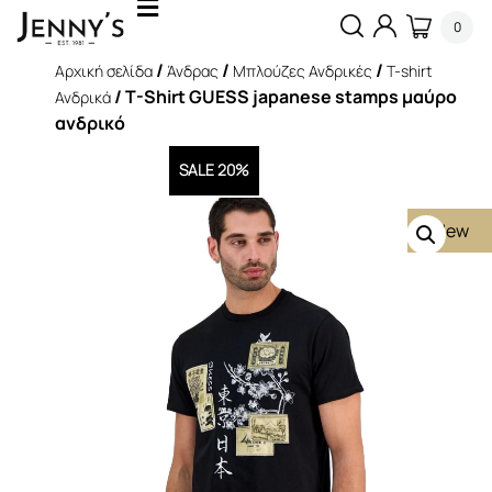
0
/
/
/
Αρχική σελίδα
Άνδρας
Μπλούζες Ανδρικές
T-shirt
/ T-Shirt GUESS japanese stamps μαύρο
Ανδρικά
ανδρικό
SALE 20%
New