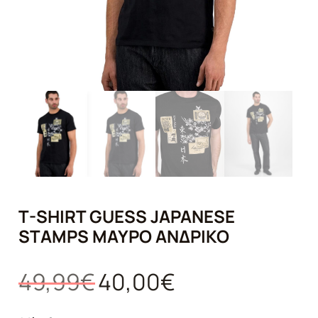
T-SHIRT GUESS JAPANESE
STAMPS ΜΑΎΡΟ ΑΝΔΡΙΚΌ
Original
Η
49,99
€
40,00
€
price
τρέχουσα
was:
τιμή