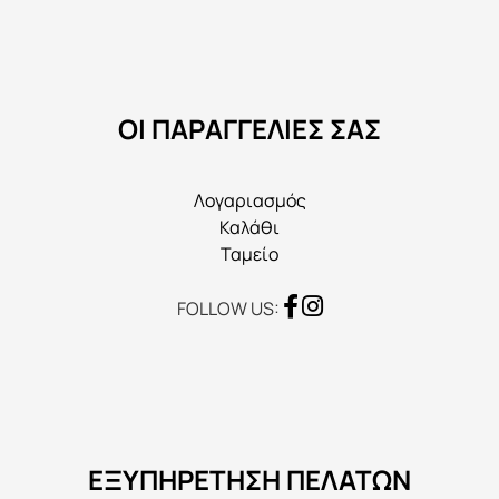
μπορούν
να
επιλεγούν
στη
ΟΙ ΠΑΡΑΓΓΕΛΙΕΣ ΣΑΣ
σελίδα
του
προϊόντος
Λογαριασμός
Καλάθι
Ταμείο
FOLLOW US:
ΕΞΥΠΗΡΕΤΗΣΗ ΠΕΛΑΤΩΝ