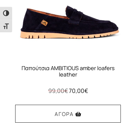
Εναλλαγή Υψηλής Αντίθεσης
Εναλλαγή Μεγέθους Γραμμάτων
Παπούτσια AMBITIOUS amber loafers
leather
Original
Η
99,00
€
70,00
€
price
τρέχουσα
was:
τιμή
99,00€.
είναι:
ΑΓΟΡΆ
70,00€.
Αυτό