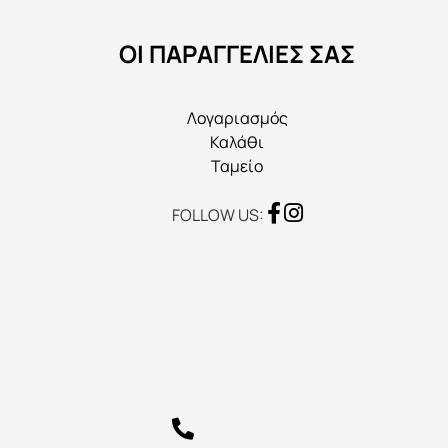
να
ΟΙ ΠΑΡΑΓΓΕΛΙΕΣ ΣΑΣ
επιλεγούν
στη
σελίδα
Λογαριασμός
του
Καλάθι
προϊόντος
Ταμείο
FOLLOW US: