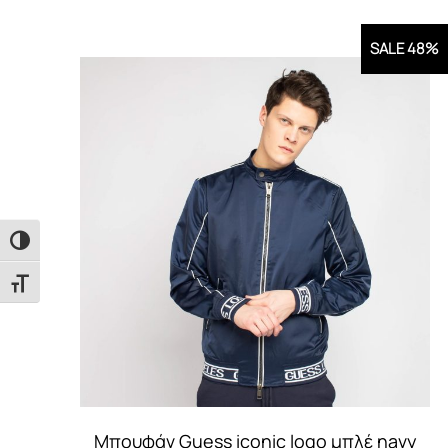
SALE 48%
Εναλλαγή Υψηλής Αντίθεσης
Εναλλαγή Μεγέθους Γραμμάτων
Μπουφάν Guess iconic logo μπλέ navy