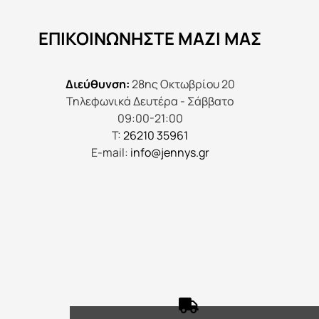
να
ΕΠΙΚΟΙΝΩΝΉΣΤΕ ΜΑΖΊ ΜΑΣ
επιλεγούν
στη
σελίδα
Διεύθυνση:
28ης Οκτωβρίου 20
του
Τηλεφωνικά Δευτέρα - Σάββατο
προϊόντος
09:00-21:00
Τ:
26210 35961
E-mail:
info@jennys.gr