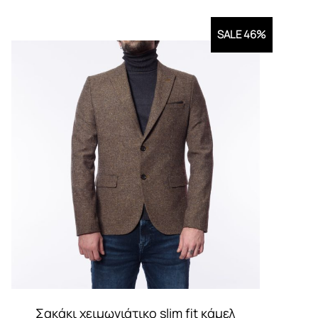
SALE 46%
Σακάκι χειμωνιάτικο slim fit κάμελ