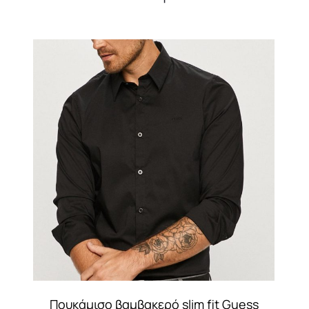
Πουκάμισο βαμβακερό slim fit Guess