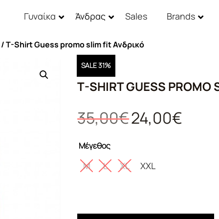
Γυναίκα
Άνδρας
Sales
Brands
/ T-Shirt Guess promo slim fit Ανδρικό
SALE 31%
T-SHIRT GUESS PROMO S
Original
Η
35,00
€
24,00
€
price
τρέχουσ
was:
τιμή
Μέγεθος
35,00€.
είναι:
24,00€.
M
L
XL
XXL