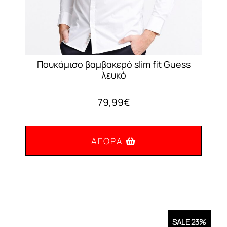
Πουκάμισο βαμβακερό slim fit Guess
λευκό
79,99
€
ΑΓΟΡΆ
Αυτό
το
προϊόν
έχει
SALE 23%
πολλαπλές