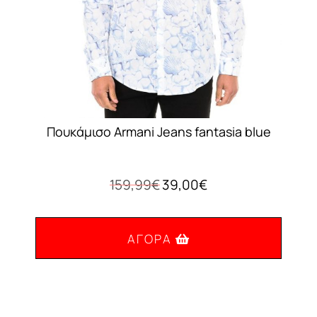
σελίδα
του
προϊόντος
Πουκάμισο Armani Jeans fantasia blue
Original
Η
159,99
€
39,00
€
price
τρέχουσα
was:
τιμή
159,99€.
είναι:
ΑΓΟΡΆ
39,00€.
Αυτό
το