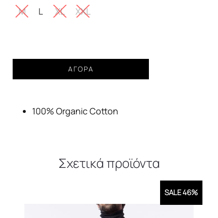
37,00€.
M
L
XL
XXL
T-
ΑΓΟΡΆ
Shirt
Guess
waves
100% Organic Cotton
logo
tee
Ανδρικό
ποσότητα
Σχετικά προϊόντα
SALE 46%