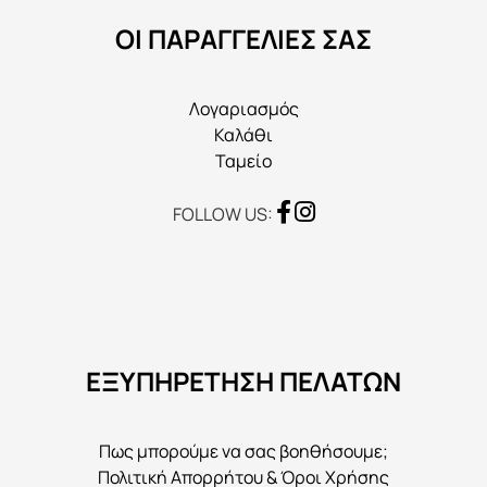
στη
ΟΙ ΠΑΡΑΓΓΕΛΙΕΣ ΣΑΣ
σελίδα
του
προϊόντος
Λογαριασμός
Καλάθι
Ταμείο
FOLLOW US:
ΕΞΥΠΗΡΕΤΗΣΗ ΠΕΛΑΤΩΝ
Πως μπορούμε να σας βοηθήσουμε;
Πολιτική Απορρήτου & Όροι Χρήσης