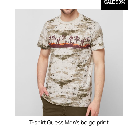
SALE 50%
πολλαπλές
παραλλαγές.
Οι
επιλογές
μπορούν
να
επιλεγούν
στη
σελίδα
του
προϊόντος
T-shirt Guess Men’s beige print