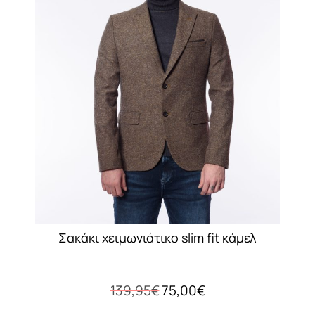
Σακάκι χειμωνιάτικο slim fit κάμελ
Original
Η
139,95
€
75,00
€
price
τρέχουσα