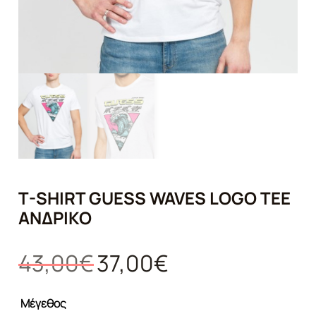
T-SHIRT GUESS WAVES LOGO TEE
ΑΝΔΡΙΚΌ
Original
Η
43,00
€
37,00
€
price
τρέχουσα
was:
τιμή
Μέγεθος
43,00€.
είναι: