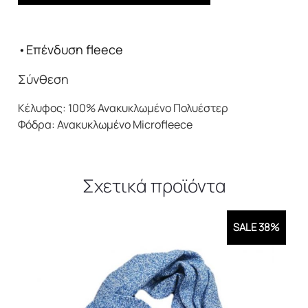
Σκουφί
COLUMBIA
Palmer
•Επένδυση fleece
Peak™
Pom
Σύνθεση
Beanie
ποσότητα
Κέλυφος: 100% Ανακυκλωμένο Πολυέστερ
Φόδρα: Ανακυκλωμένο Microfleece
Σχετικά προϊόντα
SALE 38%