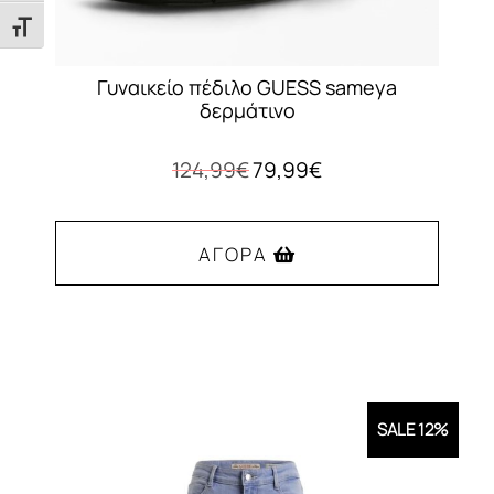
Εναλλαγή Μεγέθους Γραμμάτων
Γυναικείο πέδιλο GUESS sameya
δερμάτινο
Original
Η
124,99
€
79,99
€
price
τρέχουσα
was:
τιμή
124,99€.
είναι:
ΑΓΟΡΆ
79,99€.
Αυτό
το
προϊόν
έχει
SALE 12%
πολλαπλές
παραλλαγές.