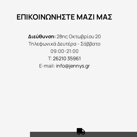
να
ΕΠΙΚΟΙΝΩΝΉΣΤΕ ΜΑΖΊ ΜΑΣ
επιλεγούν
στη
σελίδα
Διεύθυνση:
28ης Οκτωβρίου 20
του
Τηλεφωνικά Δευτέρα - Σάββατο
προϊόντος
09:00-21:00
Τ:
26210 35961
E-mail:
info@jennys.gr