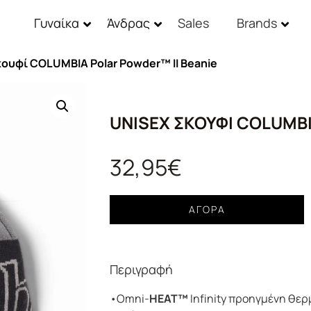
Γυναίκα
Άνδρας
Sales
Brands
κουφί COLUMBIA Polar Powder™ II Beanie
UNISEX ΣΚΟΥΦΊ COLUMBI
32,95
€
Unisex
ΑΓΟΡΆ
Σκουφί
COLUMBIA
Polar
Περιγραφή
Powder™
II
•Omni-
HEAT™
Infinity προηγμένη θε
Beanie