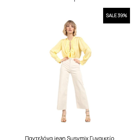
SALE 39%
Παντελόνα jean Susymix Γυναικείο