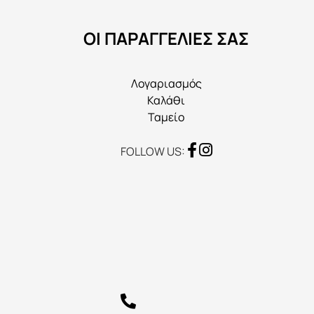
να
ΟΙ ΠΑΡΑΓΓΕΛΙΕΣ ΣΑΣ
επιλεγούν
στη
σελίδα
Λογαριασμός
του
Καλάθι
προϊόντος
Ταμείο
FOLLOW US: